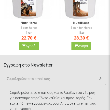
NutriHorse
NutriHorse
Sport horse
Biotin for Horse
1kgr
1kgr
22.70
€
28.30
€
Αγορά
Αγορά
Eγγραφή στο Newsletter
Συμπληρώστε το email σας για να λαμβάνεται νέα μας
για καινούργια προϊόντα καθώς και προσφορές. Εάν
είστε ήδη εγγεγραμμένος, συμπληρώστε το email σας
για διαγραφή!