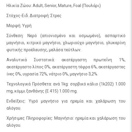
Ηλικία Ζώου: Adult, Senior, Mature, Foal (Πουλάρι)
Στόχος-Ειδ. Διατροφή: Στρες
Μορφή: Υγρή
Σύνθεση: Νερό (απιονισμένο και οσμωμένο), ασπαρτικό
μαγνήσιο, κιτρικό μαγνήσιο, χλωριούχο μαγνήσιο, γλυκερίνη
φυτικής προέλευσης, μελάσα τεύτλων.
Αναλυτικά Συστατικά: ακατέργαστη πρωτεΐνη 1%,
ακατέργαστο λίπος 0%, ακατέργαστη τέφρα 6%, ακατέργαστες
ίνες 0%, υγρασία 72%, νάτριο 0%, μαγνήσιο 3,2%.
Τεχνολογικά Πρόσθετα: ανά 1kg: σορβικό κάλιο (1k202) 1.000
mg, κόμμι ξανθάνης (E 415) 1.000 mg.
Ενδείξεις: Υγρό μαγνήσιο για ηρεμία και χαλάρωση του
αλόγου.
Χρήσιμες Πληροφορίες: Μαγνήσιο: ηρεμία και χαλάρωση του
αλόγου.