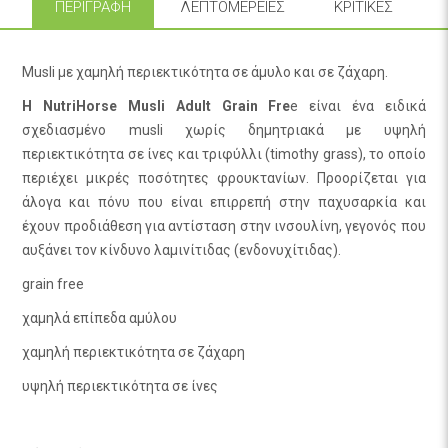
ΠΕΡΙΓΡΑΦΉ
ΛΕΠΤΟΜΈΡΕΙΕΣ
ΚΡΙΤΙΚΈΣ
Musli με χαμηλή περιεκτικότητα σε άμυλο και σε ζάχαρη.
​Η NutriHorse Musli Adult Grain Fre
e είναι ένα ειδικά
σχεδιασμένο musli χωρίς δημητριακά με υψηλή
περιεκτικότητα σε ίνες και τριφύλλι (timothy grass), το οποίο
περιέχει μικρές ποσότητες φρουκτανίων. Προορίζεται για
άλογα και πόνυ που είναι επιρρεπή στην παχυσαρκία και
έχουν προδιάθεση για αντίσταση στην ινσουλίνη, γεγονός που
αυξάνει τον κίνδυνο λαμινίτιδας (ενδονυχίτιδας).
grain free
χαμηλά επίπεδα αμύλου
χαμηλή περιεκτικότητα σε ζάχαρη
υψηλή περιεκτικότητα σε ίνες