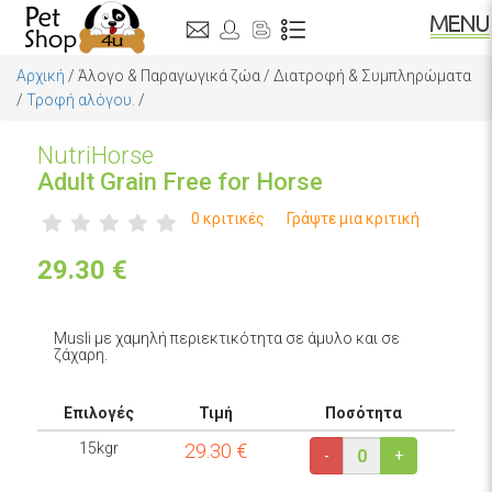
Αρχική
/
Άλογο & Παραγωγικά ζώα
/
Διατροφή & Συμπληρώματα
/
Τροφή αλόγου.
/
NutriHorse
Adult Grain Free for Horse
0 κριτικές
Γράψτε μια κριτική
29.30
€
Musli με χαμηλή περιεκτικότητα σε άμυλο και σε
ζάχαρη.
Επιλογές
Τιμή
Ποσότητα
15kgr
29.30
€
-
+