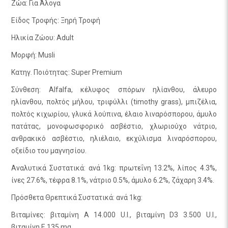
Ζώα: Για Άλογα
Είδος Τροφής: Ξηρή Τροφή
Ηλικία Ζώου: Adult
Μορφή: Musli
Κατηγ. Ποιότητας: Super Premium
Σύνθεση: Alfalfa, κέλυφος σπόρων ηλίανθου, άλευρο
ηλίανθου, πολτός μήλου, τριφύλλι (timothy grass), μπιζέλια,
πολτός κιχωρίου, γλυκά λούπινα, έλαιο λιναρόσπορου, άμυλο
πατάτας, μονοφωσφορικό ασβέστιο, χλωριούχο νάτριο,
ανθρακικό ασβέστιο, ηλιέλαιο, εκχύλισμα λιναρόσπορου,
οξείδιο του μαγνησίου.
Αναλυτικά Συστατικά: ανά 1kg: πρωτεΐνη 13.2%, λίπος 4.3%,
ίνες 27.6%, τέφρα 8.1%, νάτριο 0.5%, άμυλο 6.2%, ζάχαρη 3.4%.
Πρόσθετα Θρεπτικά Συστατικά: ανά 1kg:
Βιταμίνες: βιταμίνη A 14.000 U.I., βιταμίνη D3 3.500 U.I.,
βιταμίνη E 135 mg.