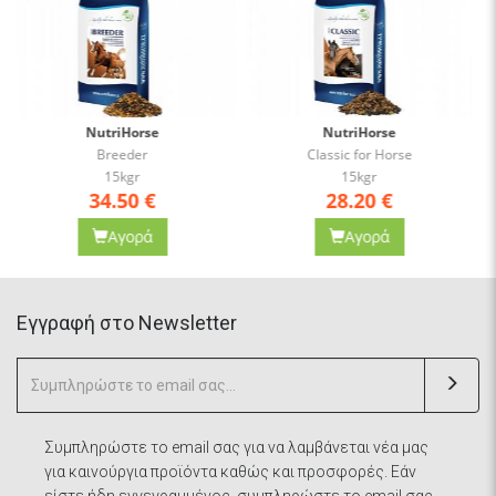
NutriHorse
NutriHorse
Classic for Horse
Herbs
15kgr
12.5kgr
28.20
€
39.10
€
Αγορά
Αγορά
Eγγραφή στο Newsletter
Συμπληρώστε το email σας για να λαμβάνεται νέα μας
για καινούργια προϊόντα καθώς και προσφορές. Εάν
είστε ήδη εγγεγραμμένος, συμπληρώστε το email σας