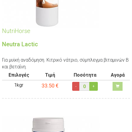
NutriHorse
Neutra Lactic
Για μυϊκή αναδόμηση. Κιτρικό νάτριο, σύμπλεγμα βιταμινών Β
και βεταΐνη.
Επιλογές
Τιμή
Ποσότητα
Αγορά
1kgr
33.50
€
-
+