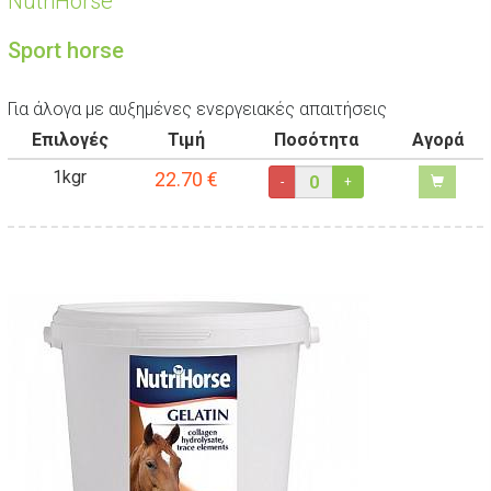
NutriHorse
Sport horse
Για άλογα με αυξημένες ενεργειακές απαιτήσεις
Επιλογές
Τιμή
Ποσότητα
Αγορά
1kgr
22.70
€
-
+