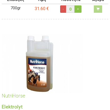
700gr
31.60
€
-
+
NutriHorse
Elektrolyt