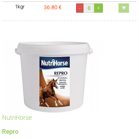
1kgr
36.80
€
-
+
NutriHorse
Repro