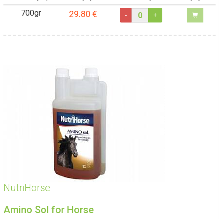
700gr
29.80
€
-
+
NutriHorse
Amino Sol for Horse