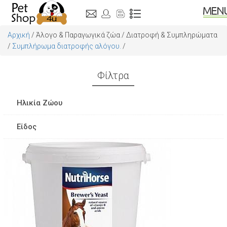
Αρχική
/
Άλογο & Παραγωγικά ζώα
/
Διατροφή & Συμπληρώματα
/
Συμπλήρωμα διατροφής αλόγου.
/
Φίλτρα
Ηλικία Ζώου
Adult
Είδος
Senior
Πάστα
Junior
Πόσιμο
Mature