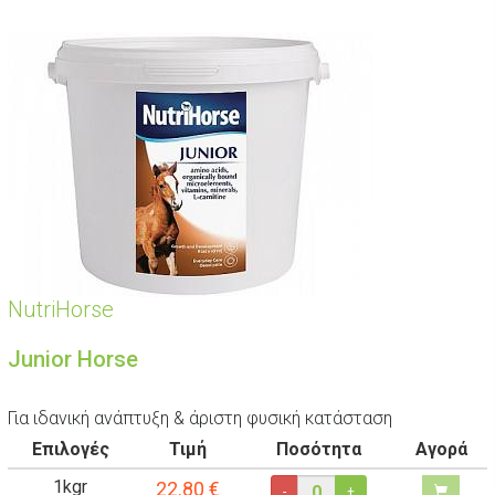
NutriHorse
Junior Horse
Για ιδανική ανάπτυξη & άριστη φυσική κατάσταση
Επιλογές
Τιμή
Ποσότητα
Αγορά
1kgr
22.80
€
-
+