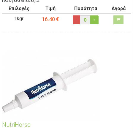
Για υγεία & ευεξία
Επιλογές
Τιμή
Ποσότητα
Αγορά
1kgr
16.40
€
-
+
NutriHorse