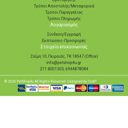
Τρόποι Αποστολής/Μεταφορικά
Τρόποι Παραγγελίας
Τρόποι Πληρωμής
Λογαριασμός
Σύνδεση/Εγγραφή
Εκπτώσεις-Προσφορές
Στοιχεία επικοινωνίας
Ζαΐμη 10, Πειραιάς, ΤΚ 18547 (Office)
info@petshop4u.gr
211 8001303, 6944878084
© 2026 PetShop4u All Rights Reserved. Designed by
CodIT