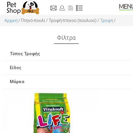
Αρχική
/
Πτηνό-πουλί
/
Τροφή πτηνού (πουλιού)
/
Τροφή
/
Φίλτρα
Τύπος Τροφής
Super Premium
Είδος
Premium
Τροφές για αγριόπουλα
Μάρκα
Τροφές για παπαγαλοειδή
Vitakraft
Τροφές για παραδείσια πουλιά.
Professional Mix
Τροφές για Περιστέρια.
Teurlings
Τροφές καναρινιών
Lolo pets
Psittacus