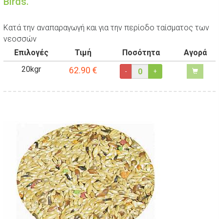
Birds.
Κατά την αναπαραγωγή και για την περίοδο ταίσματος των
νεοσσών
Επιλογές
Τιμή
Ποσότητα
Αγορά
20kgr
62.90
€
-
+