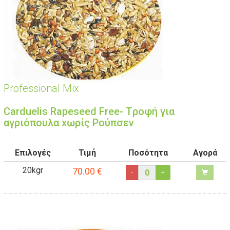
Professional Mix
Carduelis Rapeseed Free- Tροφή για
αγριόπουλα xωρίς Ρούπσεν
Επιλογές
Τιμή
Ποσότητα
Αγορά
20kgr
70.00
€
-
+