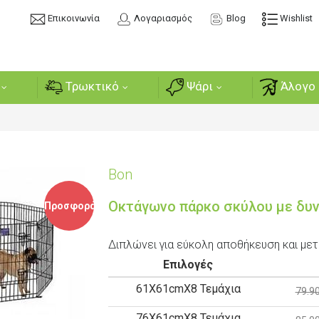
Επικοινωνία
Λογαριασμός
Blog
Wishlist
Τρωκτικό
Ψάρι
Άλογο 
Bon
Οκτάγωνο πάρκο σκύλου με δυ
Προσφορά
Διπλώνει για εύκολη αποθήκευση και με
Επιλογές
61Χ61cmX8 Τεμάχια
79.90
76Χ61cmX8 Τεμάχια