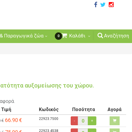
& Παραγωγικά ζώα
Καλάθι
Αναζήτηση
0
νατότητα αυξομείωσης του χώρου.
ταφορά.
Τιμή
Κωδικός
Ποσότητα
Αγορά
22923.7500
66.90
€
 €
-
+
22923.4538