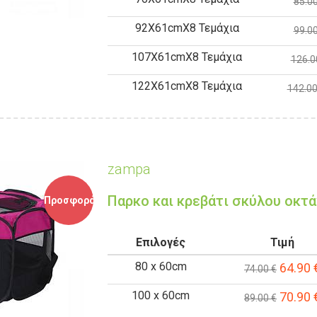
85.00
92Χ61cmX8 Τεμάχια
99.00
107Χ61cmX8 Τεμάχια
126.0
122Χ61cmX8 Τεμάχια
142.00
zampa
Παρκο και κρεβάτι σκύλου οκτ
Προσφορά
Επιλογές
Τιμή
80 x 60cm
64.90
74.00 €
100 x 60cm
70.90
89.00 €