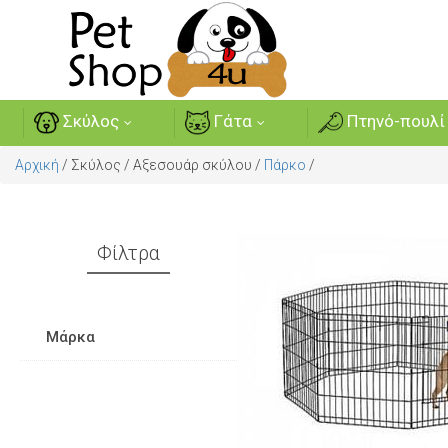
Σκύλος
Γάτα
Πτηνό-πουλί
Αρχική
/
Σκύλος
/
Αξεσουάρ σκύλου
/
Πάρκο
/
Φίλτρα
Μάρκα
Comfort
zampa
Bon