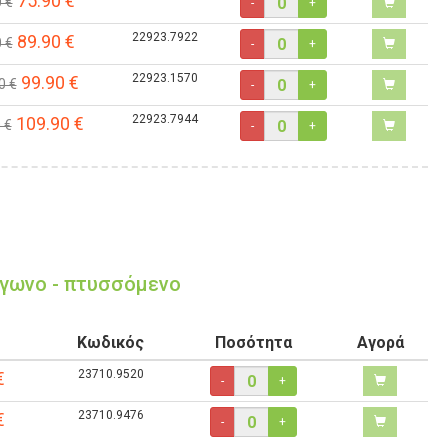
75.90
€
 €
-
+
22923.7922
89.90
€
 €
-
+
22923.1570
99.90
€
0 €
-
+
22923.7944
109.90
€
 €
-
+
άγωνο - πτυσσόμενο
Κωδικός
Ποσότητα
Αγορά
23710.9520
€
-
+
23710.9476
€
-
+