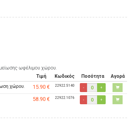
ομείωσης ωφέλιμου χώρου.
Τιμή
Κωδικός
Ποσότητα
Αγορά
ίωση χώρου.
22922.5140
15.90
€
-
+
22922.1076
58.90
€
-
+