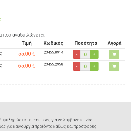
k
α που αναδιπλώνεται.
Τιμή
Κωδικός
Ποσότητα
Αγορά
ς
23455.8914
55.00
€
-
+
ς
23455.2958
65.00
€
-
+
Συμπληρώστε το email σας για να λαμβάνεται νέα
μας για καινούργια προϊόντα καθώς και προσφορές.