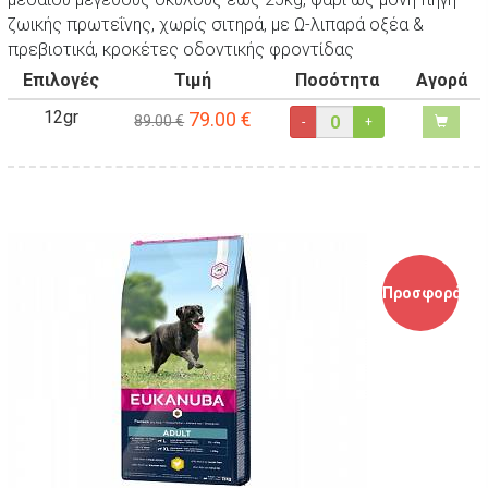
ζωικής πρωτεΐνης, χωρίς σιτηρά, με Ω-λιπαρά οξέα &
πρεβιοτικά, κροκέτες οδοντικής φροντίδας
Επιλογές
Τιμή
Ποσότητα
Αγορά
12gr
79.00
€
89.00 €
-
+
Προσφορά