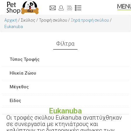
Αρχική
/
Σκύλος
/
Τροφή σκύλου
/
Ξηρά τροφή σκύλου
/
Eukanuba
Φίλτρα
Τύπος Τροφής
Grain Free
Ηλικία Ζώου
Super Premium
Puppy
Μέγεθος
Adult
Μικρό
Είδος
Μεσαίο
Eukanuba
Puppy
Μεγάλο
Οι τροφές σκύλου Eukanuba αναπτύχθηκαν
Ξηρά τροφή με μειωμένα λιπαρά για υποστήριξη
σε συνεργασία με κτηνιάτρους και
καλύπτουν τις διατροφικές ανάγκες των