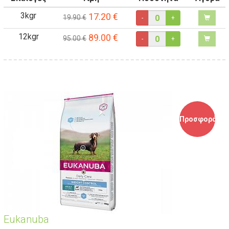
3kgr
17.20
€
19.90 €
-
+
12kgr
89.00
€
95.00 €
-
+
Προσφορά
Eukanuba