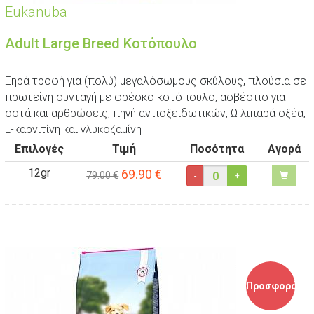
Eukanuba
Adult Large Breed Κοτόπουλο
Ξηρά τροφή για (πολύ) μεγαλόσωμους σκύλους, πλούσια σε
πρωτεΐνη συνταγή με φρέσκο κοτόπουλο, ασβέστιο για
οστά και αρθρώσεις, πηγή αντιοξειδωτικών, Ω λιπαρά οξέα,
L-καρνιτίνη και γλυκοζαμίνη
Επιλογές
Τιμή
Ποσότητα
Αγορά
12gr
69.90
€
79.00 €
-
+
Προσφορά