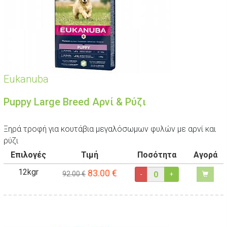
Eukanuba
Puppy Large Breed Αρνί & Ρύζι
Ξηρά τροφή για κουτάβια μεγαλόσωμων φυλών με αρνί και
ρύζι
Επιλογές
Τιμή
Ποσότητα
Αγορά
12kgr
83.00
€
92.00 €
-
+