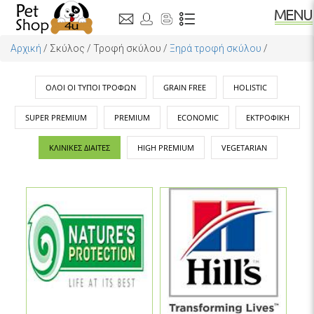
Αρχική
/
Σκύλος
/
Τροφή σκύλου
/
Ξηρά τροφή σκύλου
/
ΌΛΟΙ ΟΙ ΤΎΠΟΙ ΤΡΟΦΏΝ
GRAIN FREE
HOLISTIC
SUPER PREMIUM
PREMIUM
ECONOMIC
ΕΚΤΡΟΦΙΚΉ
ΚΛΙΝΙΚΈΣ ΔΊΑΙΤΕΣ
HIGH PREMIUM
VEGETARIAN