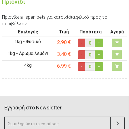
Πριονίδι
Πριονίδι all span pets για κατοικίδια,φιλικό πρός το
περιβάλλον
Επιλογές
Τιμή
Ποσότητα
Αγορά
1kg - Φυσικό.
2.90
€
-
+
1kg - Αρωμα λεμόνι
3.40
€
-
+
4kg
6.99
€
-
+
Eγγραφή στο Newsletter