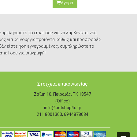
Αγορά
Συμπληρώστε το email σας για να λαμβάνεται νέα
μας για καινούργια προϊόντα καθώς και προσφορές.
Εάν είστε ήδη εγγεγραμμένος, συμπληρώστε το
email σας για διαγραφή!
Στοιχεία επικοινωνίας
Ζαΐμη 10, Πειραιάς, ΤΚ 18547
(Office)
info@petshop4u.gr
211 8001303, 6944878084