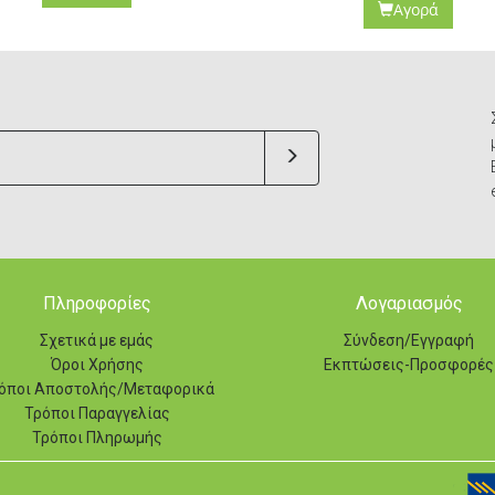
Αγορά
Αγορά
Πληροφορίες
Λογαριασμός
Σχετικά με εμάς
Σύνδεση/Εγγραφή
Όροι Χρήσης
Εκπτώσεις-Προσφορές
όποι Αποστολής/Μεταφορικά
Τρόποι Παραγγελίας
Τρόποι Πληρωμής