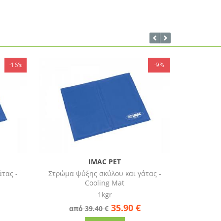
-9%
-15%
IMAC PET
τας -
Στρώμα ψύξης σκύλου και γάτας -
Στρώμα ψ
Cooling Mat
2kgr
55.90
€
από 65.90 €
απ