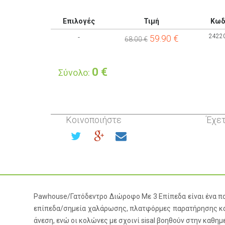
Επιλογές
Τιμή
Κωδ
2422
-
59.90
€
68.00 €
0
€
Σύνολο:
Κοινοποιήστε
Έχετ
Pawhouse/Γατόδεντρο Διώροφο Με 3 Επίπεδα είναι ένα πο
επίπεδα/σημεία χαλάρωσης, πλατφόρμες παρατήρησης και
άνεση, ενώ οι κολώνες με σχοινί sisal βοηθούν στην καθη