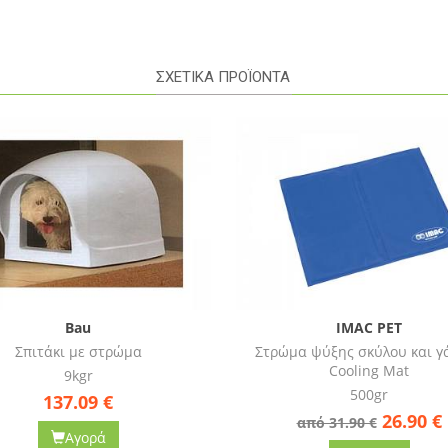
ΣΧΕΤΙΚΑ ΠΡΟΪΟΝΤΑ
-16%
IMAC PET
IMAC PET
μα ψύξης σκύλου και γάτας -
Στρώμα ψύξης σκύλου και γά
Cooling Mat
Cooling Mat
500gr
1kgr
26.90
€
35.90
€
από 31.90 €
από 39.40 €