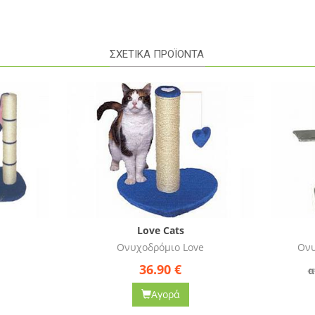
ΣΧΕΤΙΚΑ ΠΡΟΪΟΝΤΑ
Love Cats
Bau
Ονυχοδρόμιο Love
Ονυχοδρόμιο Apollon 10
36.90
€
109.90
από 118.90 €
Αγορά
Αγορά