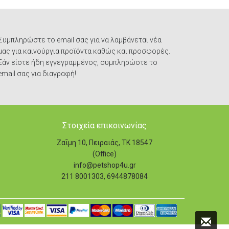
Συμπληρώστε το email σας για να λαμβάνεται νέα
μας για καινούργια προϊόντα καθώς και προσφορές.
Εάν είστε ήδη εγγεγραμμένος, συμπληρώστε το
email σας για διαγραφή!
Στοιχεία επικοινωνίας
Ζαΐμη 10, Πειραιάς, ΤΚ 18547
(Office)
info@petshop4u.gr
211 8001303, 6944878084