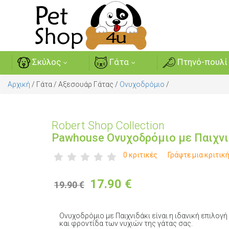
Σκύλος
Γάτα
Πτηνό-πουλί
Αρχική
/
Γάτα
/
Αξεσουάρ Γάτας
/
Ονυχοδρόμιο
/
Robert Shop Collection
Pawhouse Ονυχοδρόμιο με Παιχνι
0 κριτικές
Γράψτε μια κριτικ
17.90
€
19.90 €
Ονυχοδρόμιο με Παιχνιδάκι είναι η ιδανική επιλογή
και φροντίδα των νυχιών της γάτας σας.