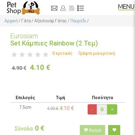
Αρχική
/
Γάτα
/
Αξεσουάρ Γάτας
/
Παιχνίδι
/
Eurosiam
Set Κάμπιες Rainbow (2 Τεμ)
0 κριτικές
Γράψτε μια κριτική
4.10
€
4.90 €
Επιλογές
Τιμή
Ποσότητα
7.5cm
4.10
€
4.90 €
-
+
0
€
Σύνολο:
Αγορά