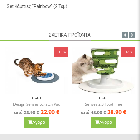
Set Κάμπιες “Rainbow” (2 Τεμ)
ΣΧΕΤΙΚΑ ΠΡΟΪΟΝΤΑ
-15%
-14%
Catit
Catit
Design Senses Scratch Pad
Senses 2.0 Food Tree
22.90
€
38.90
€
από 26.90 €
από 45.00 €
Αγορά
Αγορά