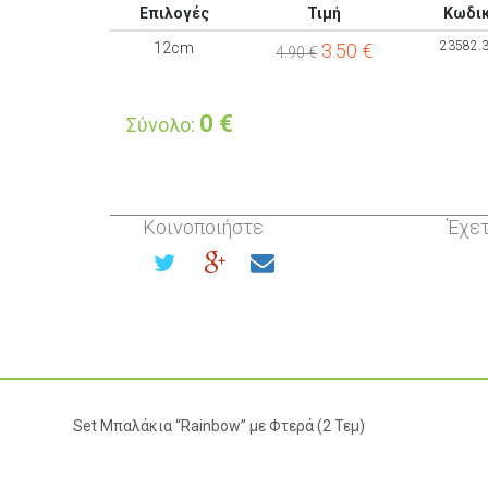
Επιλογές
Τιμή
Κωδι
23582.
12cm
3.50
€
4.90 €
0
€
Σύνολο:
Κοινοποιήστε
Έχετ
Set Μπαλάκια “Rainbow” με Φτερά (2 Τεμ)