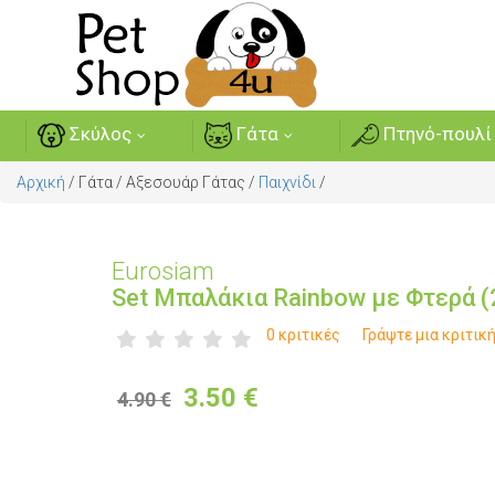
Σκύλος
Γάτα
Πτηνό-πουλί
Αρχική
/
Γάτα
/
Αξεσουάρ Γάτας
/
Παιχνίδι
/
Eurosiam
Set Μπαλάκια Rainbow με Φτερά (
0 κριτικές
Γράψτε μια κριτικ
3.50
€
4.90 €