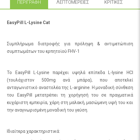
ΠΕΡΙΓΡΑΦΉ
ΛΕΠΤΟΜΈΡΕΙΕΣ
ΚΡΙΤΙΚΈΣ
EasyPill L-Lysine Cat
Συμπλήρωμα διατροφής για πρόληψη & αντιμετώπιση
συμπτωμάτων του ερπητοϊού FHV-1
Το EasyPill L-Lysine παρέχει υψηλά επίπεδα L-lysine HCl
(τουλάχιστον 500mg ανά μπάρα), που αποτελεί
ανταγωνιστικό αναστολέα της L-arginine. Η μοναδική σύνθεση
του EasyPill μετατρέπει τη χορήγησή του σε πραγματικά
ευχάριστη εμπειρία, χάρη στη μαλακή, μασώμενη υφή του και
την αναγνωρισμένη μοναδική του γεύση.
Ιδιαίτερα χαρακτηριστικά: