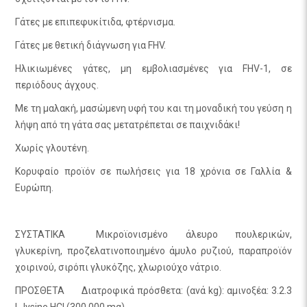
Γάτες με επιπεφυκίτιδα, φτέρνισμα.
Γάτες με θετική διάγνωση για FHV.
Ηλικιωμένες γάτες, μη εμβολιασμένες για FHV-1, σε
περιόδους άγχους.
Με τη μαλακή, μασώμενη υφή του και τη μοναδική του γεύση η
λήψη από τη γάτα σας μετατρέπεται σε παιχνιδάκι!
Χωρίς γλουτένη.
Κορυφαίο προϊόν σε πωλήσεις για 18 χρόνια σε Γαλλία &
Ευρώπη.
ΣΥΣΤΑΤΙΚΑ
Μικροϊονισμένο άλευρο πουλερικών,
γλυκερίνη, προζελατινοποιημένο άμυλο ρυζιού, παραπροϊόν
χοιρινού, σιρόπι γλυκόζης, χλωριούχο νάτριο.
ΠΡΟΣΘΕΤΑ
Διατροφικά πρόσθετα: (ανά kg): αμινοξέα: 3.2.3
L-lysine HCl (300 000 mg).