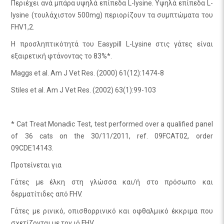
Περιέχει ανά μπάρα υψηλά επίπεδα L-lysine. Υψηλά επίπεδα L-
lysine (τουλάχιστον 500mg) περιορίζουν τα συμπτώματα του
FHV1,2.
Η προσληπτικότητά του Easypill L-Lysine στις γάτες είναι
εξαιρετική φτάνοντας το 83%*.
Maggs et al. Am J Vet Res. (2000) 61(12):1474-8
Stiles et al. Am J Vet Res. (2002) 63(1):99-103
* Cat Treat Monadic Test, test performed over a qualified panel
of 36 cats on the 30/11/2011, ref. 09FCAT02, order
09CDE14143.
Προτείνεται για
Γάτες με έλκη στη γλώσσα και/ή στο πρόσωπο και
δερματίτιδες από FHV.
Γάτες με ρινικό, οπισθορρινικό και οφθαλμικό έκκριμα που
σχετίζονται με τον ιό FHV.