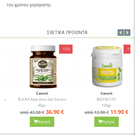
του χρόνου χορήγησης.
ΣΧΕΤΙΚΑ ΠΡΟΪΟΝΤΑ
-15%
-14%
Canvit
Canvit
B.A.R.F Aloe Vera Gel Extract
BIOTIN CAT
40gr
100gr
36.90
€
11.90
€
από 43.50 €
από 13.90 €
Αγορά
Αγορά