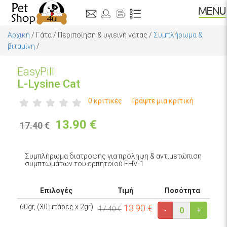
Αρχική
/
Γάτα
/
Περιποίηση & υγιεινή γάτας
/
Συμπλήρωμα &
βιταμίνη
/
EasyPill
L-Lysine Cat
0 κριτικές
Γράψτε μια κριτική
13.90
€
17.40 €
Συμπλήρωμα διατροφής για πρόληψη & αντιμετώπιση
συμπτωμάτων του ερπητοϊού FHV-1
Επιλογές
Τιμή
Ποσότητα
60gr, (30 μπάρες x 2gr)
13.90
€
17.40 €
-
+