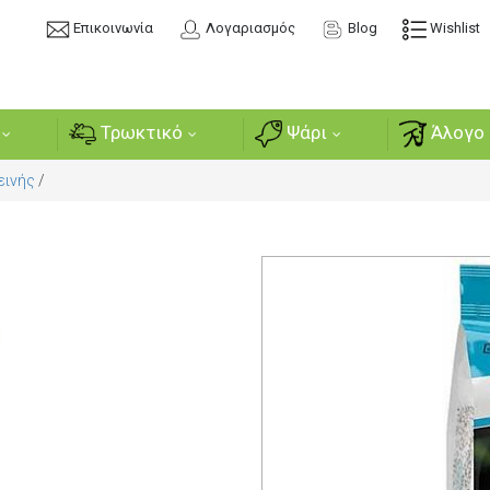
Επικοινωνία
Λογαριασμός
Blog
Wishlist
Τρωκτικό
Ψάρι
Άλογο 
εινής
/
ή