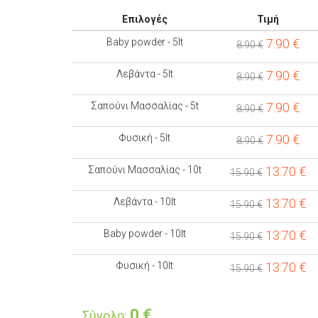
Επιλογές
Τιμή
Baby powder - 5lt
7.90
€
8.90 €
Λεβάντα - 5lt
7.90
€
8.90 €
Σαπούνι Μασσαλίας - 5t
7.90
€
8.90 €
Φυσική - 5lt
7.90
€
8.90 €
Σαπούνι Μασσαλίας - 10t
13.70
€
15.90 €
Λεβάντα - 10lt
13.70
€
15.90 €
Baby powder - 10lt
13.70
€
15.90 €
Φυσική - 10lt
13.70
€
15.90 €
0
€
Σύνολο: