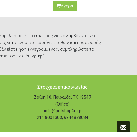
Αγορά
Συμπληρώστε το email σας για να λαμβάνεται νέα
μας για καινούργια προϊόντα καθώς και προσφορές.
Εάν είστε ήδη εγγεγραμμένος, συμπληρώστε το
email σας για διαγραφή!
Στοιχεία επικοινωνίας
Ζαΐμη 10, Πειραιάς, ΤΚ 18547
(Office)
info@petshop4u.gr
211 8001303, 6944878084