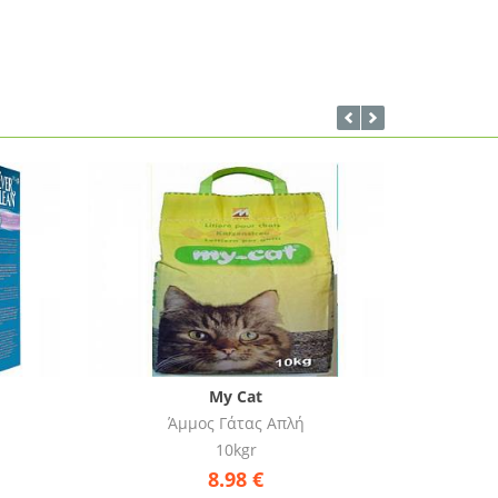
My Cat
Άμμος Γάτας Απλή
Άμμ
5kgr
4.94
€