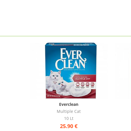
Everclean
Lavender
6 Lt
19.00
€