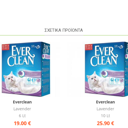
ΣΧΕΤΙΚΑ ΠΡΟΪΟΝΤΑ
Everclean
My Cat
Lavender
Άμμος Γάτας Απλή
10 Lt
10kgr
25.90
€
8.98
€