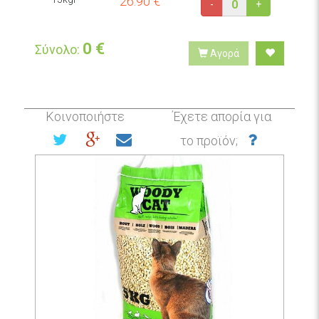
26.90
€
-
+
0
€
Σύνολο:
Αγορά
Κοινοποιήστε
Έχετε απορία για
το προϊόν;