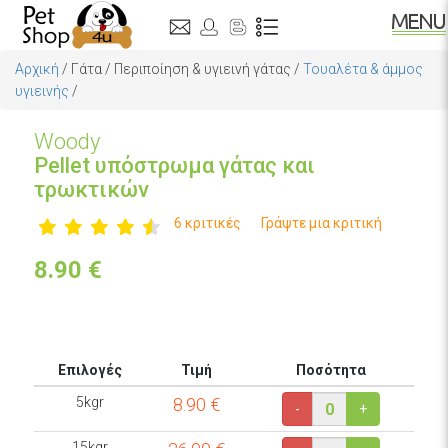
Αρχική
/
Γάτα
/
Περιποίηση & υγιεινή γάτας
/
Τουαλέτα & άμμος
υγιεινής
/
Woody
Pellet υπόστρωμα γάτας και
τρωκτικών
6 κριτικές
Γράψτε μια κριτική
8.90
€
Επιλογές
Τιμή
Ποσότητα
5kgr
8.90
€
-
+
15kgr