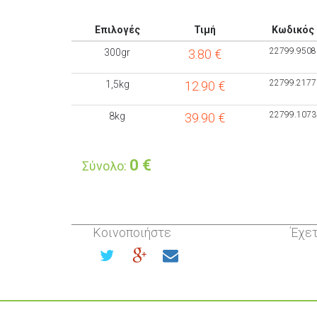
Επιλογές
Τιμή
Κωδικός
22799.9508
300gr
3.80
€
22799.2177
1,5kg
12.90
€
22799.1073
8kg
39.90
€
0
€
Σύνολο:
Κοινοποιήστε
Έχετ