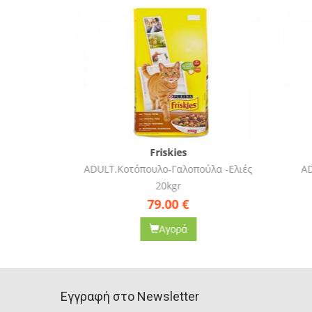
-17%
Friskies
ADULT.Κοτόπουλο-Γαλοπούλα -Ελιές
ADU
20kgr
0
€
79.00
€
Αγορά
Eγγραφή στο Newsletter