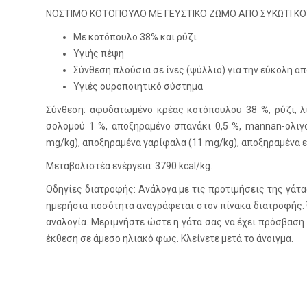
ΝΟΣΤΙΜΟ ΚΟΤΟΠΟΥΛΟ ΜΕ ΓΕΥΣΤΙΚΟ ΖΩΜΟ ΑΠΟ ΣΥΚΩΤΙ ΚΟΤ
Με κοτόπουλο 38% και ρύζι
Υγιής πέψη
Σύνθεση πλούσια σε ίνες (ψύλλιο) για την εύκολη 
Υγιές ουροποιητικό σύστημα
Σύνθεση: αφυδατωμένο κρέας κοτόπουλου 38 %, ρύζι, λ
σολομού 1 %, αποξηραμένο σπανάκι 0,5 %, mannan-ολιγοσ
mg/kg), αποξηραμένα γαρίφαλα (11 mg/kg), αποξηραμένα 
Μεταβολιστέα ενέργεια: 3790 kcal/kg.
Οδηγίες διατροφής: Ανάλογα με τις προτιμήσεις της γάτα
ημερήσια ποσότητα αναγράφεται στον πίνακα διατροφής. Ό
αναλογία. Μεριμνήστε ώστε η γάτα σας να έχει πρόσβαση
έκθεση σε άμεσο ηλιακό φως. Κλείνετε μετά το άνοιγμα.