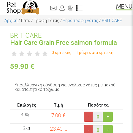
Αρχική
/
Γάτα
/
Τροφή Γάτας
/
Ξηρά τροφή γάτας
/
BRIT CARE
BRIT CARE
Hair Care Grain Free salmon formula
0 κριτικές
Γράψτε μια κριτική
59.90
€
Υποαλλεργική σύνθεση για ενήλικες γάτες με μακρύ
και απαιτητικό τρίχωμα.
Επιλογές
Τιμή
Ποσότητα
400gr
7.00
€
-
+
2kg
23.40
€
-
+