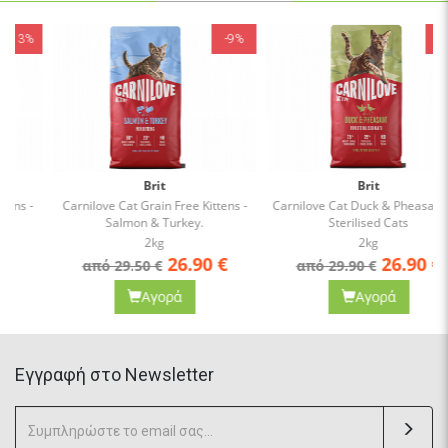
-9%
-10%
Brit
Brit
Carnilove Cat Grain Free Kittens -
Carnilove Cat Duck & Pheasant for
Salmon & Turkey.
Sterilised Cats
2kg
2kg
26.90
€
26.90
€
από 29.50 €
από 29.90 €
Αγορά
Αγορά
Eγγραφή στο Newsletter