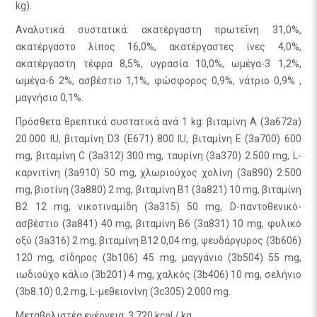
kg).
Αναλυτικά συστατικά: ακατέργαστη πρωτεΐνη 31,0%,
ακατέργαστο λίπος 16,0%, ακατέργαστες ίνες 4,0%,
ακατέργαστη τέφρα 8,5%, υγρασία 10,0%, ωμέγα-3 1,2%,
ωμέγα-6 2%, ασβέστιο 1,1%, φώσφορος 0,9%, νάτριο 0,9% ,
μαγνήσιο 0,1%.
Πρόσθετα θρεπτικά συστατικά ανά 1 kg: βιταμίνη Α (3a672a)
20.000 IU, βιταμίνη D3 (E671) 800 IU, βιταμίνη Ε (3a700) 600
mg, βιταμίνη C (3a312) 300 mg, ταυρίνη (3a370) 2.500 mg, L-
καρνιτίνη (3a910) 50 mg, χλωριούχος χολίνη (3a890) 2.500
mg, βιοτίνη (3a880) 2 mg, βιταμίνη Β1 (3a821) 10 mg, βιταμίνη
Β2 12 mg, νικοτιναμίδη (3a315) 50 mg, D-παντοθενικό-
ασβέστιο (3a841) 40 mg, βιταμίνη Β6 (3α831) 10 mg, φυλικό
οξύ (3a316) 2 mg, βιταμίνη Β12 0,04 mg, ψευδάργυρος (3b606)
120 mg, σίδηρος (3b106) 45 mg, μαγγάνιο (3b504) 55 mg,
ιωδιούχο κάλιο (3b201) 4 mg, χαλκός (3b406) 10 mg, σελήνιο
(3b8.10) 0,2 mg, L-μεθειονίνη (3c305) 2.000 mg.
Μεταβολιστέα ενέργεια: 3.720 kcal / kg.