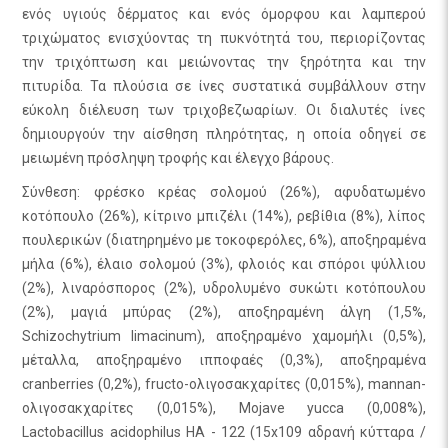
ενός υγιούς δέρματος και ενός όμορφου και λαμπερού
τριχώματος ενισχύοντας τη πυκνότητά του, περιορίζοντας
την τριχόπτωση και μειώνοντας την ξηρότητα και την
πιτυρίδα. Τα πλούσια σε ίνες συστατικά συμβάλλουν στην
εύκολη διέλευση των τριχοβεζωαρίων. Οι διαλυτές ίνες
δημιουργούν την αίσθηση πληρότητας, η οποία οδηγεί σε
μειωμένη πρόσληψη τροφής και έλεγχο βάρους.
Σύνθεση: φρέσκο κρέας σολομού (26%), αφυδατωμένο
κοτόπουλο (26%), κίτρινο μπιζέλι (14%), ρεβίθια (8%), λίπος
πουλερικών (διατηρημένο με τοκοφερόλες, 6%), αποξηραμένα
μήλα (6%), έλαιο σολομού (3%), φλοιός και σπόροι ψύλλιου
(2%), λιναρόσπορος (2%), υδρολυμένο συκώτι κοτόπουλου
(2%), μαγιά μπύρας (2%), αποξηραμένη άλγη (1,5%,
Schizochytrium limacinum), αποξηραμένο χαμομήλι (0,5%),
μέταλλα, αποξηραμένο ιπποφαές (0,3%), αποξηραμένα
cranberries (0,2%), fructo-ολιγοσακχαρίτες (0,015%), mannan-
ολιγοσακχαρίτες (0,015%), Mojave yucca (0,008%),
Lactobacillus acidophilus HA - 122 (15x109 αδρανή κύτταρα /