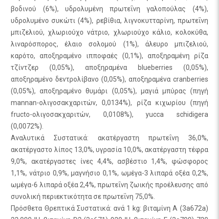
βοδινού (6%), υδρολυμένη πρωτεΐνη γαλοπούλας (4%),
υδρολυμένο συκώτι (4%), ρεβίθια, λιγνοκυτταρίνη, πρωτεΐνη
μπιζελιού, χλωριούχο νάτριο, χλωριούχο κάλιο, κολοκύθα,
λιναρόσπορος, έλαιο σολομού (1%), άλευρο μπιζελιού,
καρότο, αποξηραμένο ιπποφαές (0,1%), αποξηραμένη ρίζα
τζίντζερ (0,05%), αποξηραμένα blueberries (0,05%),
αποξηραμένο δεντρολίβανο (0,05%), αποξηραμένα cranberries
(0,05%), αποξηραμένο θυμάρι (0,05%), μαγιά μπύρας (πηγή
mannan-ολιγοσακχαριτών, 0,0134%), ρίζα κιχωρίου (πηγή
fructo-ολιγοσακχαριτών, 0,0108%), yucca schidigera
(0,0072%).
Αναλυτικά Συστατικά: ακατέργαστη πρωτεΐνη 36,0%,
ακατέργαστο λίπος 13,0%, υγρασία 10,0%, ακατέργαστη τέφρα
9,0%, ακατέργαστες ίνες 4,4%, ασβέστιο 1,4%, φώσφορος
1,1%, νάτριο 0,9%, μαγνήσιο 0,1%, ωμέγα-3 λιπαρά οξέα 0,2%,
ωμέγα-6 λιπαρά οξέα 2,4%, πρωτεΐνη ζωικής προέλευσης από
συνολική περιεκτικότητα σε πρωτεΐνη 75,0%.
Πρόσθετα Θρεπτικά Συστατικά: ανά 1 kg: βιταμίνη A (3a672a)