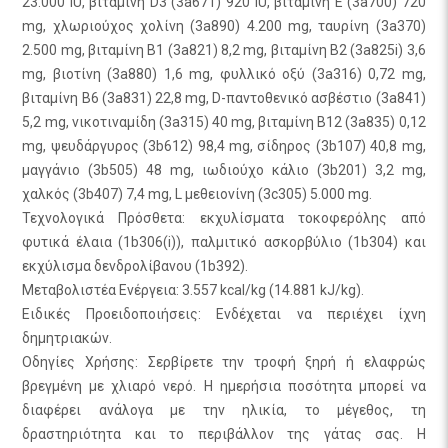
23.000 IU, βιταμίνη D3 (3a671) 920 IU, βιταμίνη E (3a700) 720
mg, χλωριούχος χολίνη (3a890) 4.200 mg, ταυρίνη (3a370)
2.500 mg, βιταμίνη B1 (3a821) 8,2 mg, βιταμίνη B2 (3a825i) 3,6
mg, βιοτίνη (3a880) 1,6 mg, φυλλικό οξύ (3a316) 0,72 mg,
βιταμίνη B6 (3a831) 22,8 mg, D-παντοθενικό ασβέστιο (3a841)
5,2 mg, νικοτιναμίδη (3a315) 40 mg, βιταμίνη B12 (3a835) 0,12
mg, ψευδάργυρος (3b612) 98,4 mg, σίδηρος (3b107) 40,8 mg,
μαγγάνιο (3b505) 48 mg, ιωδιούχο κάλιο (3b201) 3,2 mg,
χαλκός (3b407) 7,4 mg, L μεθειονίνη (3c305) 5.000 mg.
Τεχνολογικά Πρόσθετα: εκχυλίσματα τοκοφερόλης από
φυτικά έλαια (1b306(i)), παλμιτικό ασκορβύλιο (1b304) και
εκχύλισμα δενδρολίβανου (1b392).
Μεταβολιστέα Ενέργεια: 3.557 kcal/kg (14.881 kJ/kg).
Ειδικές Προειδοποιήσεις: Ενδέχεται να περιέχει ίχνη
δημητριακών.
Οδηγίες Χρήσης: Σερβίρετε την τροφή ξηρή ή ελαφρώς
βρεγμένη με χλιαρό νερό. Η ημερήσια ποσότητα μπορεί να
διαφέρει ανάλογα με την ηλικία, το μέγεθος, τη
δραστηριότητα και το περιβάλλον της γάτας σας. Η