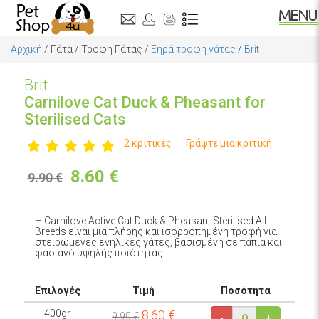
Αρχική
/
Γάτα
/
Τροφή Γάτας
/
Ξηρά τροφή γάτας
/
Brit
Brit
Carnilove Cat Duck & Pheasant for
Sterilised Cats
2 κριτικές
Γράψτε μια κριτική
8.60
€
9.90 €
Η Carnilove Active Cat Duck & Pheasant Sterilised All
Breeds είναι μια πλήρης και ισορροπημένη τροφή για
στειρωμένες ενήλικες γάτες, βασισμένη σε πάπια και
φασιανό υψηλής ποιότητας.
Επιλογές
Τιμή
Ποσότητα
400gr
8.60
€
9.90 €
-
+