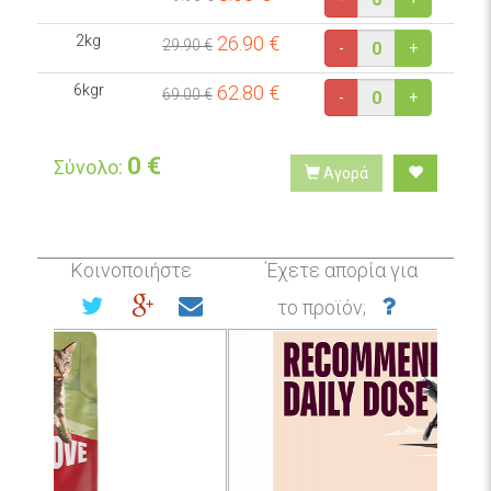
2kg
26.90
€
29.90 €
-
+
6kgr
62.80
€
69.00 €
-
+
0
€
Σύνολο:
Αγορά
Κοινοποιήστε
Έχετε απορία για
το προϊόν;