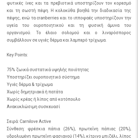
φυτικές ίνες και τα πρεβιοτικά υποστηρίζουν τον κορεσμό
και τη σωστή πέψη. Η κολοκύθα βοηθά την διαδικασία της
πέψης, ενώ τα cranberries και το ιπποφαές υποστηρίζουν την
υγεία του ουροποιητικού και τη φυσική άμυνα του
οργανισμού. Το έλαιο σολομού και ο λιναρόσπορος
συμβάλλουν σε υγιές δέρμα και λαμπερό τρίχωμα.
Key Points:
75% ζωικά συστατικά υψηλής ποιότητας
Υποστηρίζει ουροποιητικό σύστημα
Υγιές δέρμα & τρίχωμα
Χωρίς δημητριακά ή πατάτα
Χωρίς κρέας ή λίπος από κοτόπουλο
Ανακυκλώσιμη συσκευασί
Σειρά: Carnilove Active
Σύνθεση: φρέσκια πάπια (26%), πρωτεΐνη πάπιας (20%),
υδρολυμένη πρωτεΐνη φασιανού (14%), κίτρινο μπιζέλι, λίπος