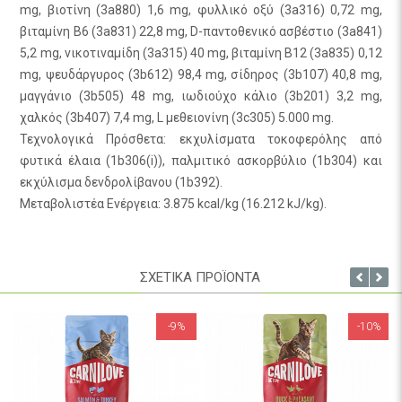
mg, βιοτίνη (3a880) 1,6 mg, φυλλικό οξύ (3a316) 0,72 mg,
βιταμίνη B6 (3a831) 22,8 mg, D-παντοθενικό ασβέστιο (3a841)
5,2 mg, νικοτιναμίδη (3a315) 40 mg, βιταμίνη B12 (3a835) 0,12
mg, ψευδάργυρος (3b612) 98,4 mg, σίδηρος (3b107) 40,8 mg,
μαγγάνιο (3b505) 48 mg, ιωδιούχο κάλιο (3b201) 3,2 mg,
χαλκός (3b407) 7,4 mg, L μεθειονίνη (3c305) 5.000 mg.
Τεχνολογικά Πρόσθετα: εκχυλίσματα τοκοφερόλης από
φυτικά έλαια (1b306(i)), παλμιτικό ασκορβύλιο (1b304) και
εκχύλισμα δενδρολίβανου (1b392).
Μεταβολιστέα Ενέργεια: 3.875 kcal/kg (16.212 kJ/kg).
ΣΧΕΤΙΚΑ ΠΡΟΪΟΝΤΑ
-9%
-10%