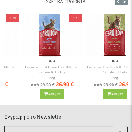
ΣΧΕΤΙΚΑ ΠΡΟΪΟΝΤΑ
-9%
-10%
Brit
Brit
Carnilove Cat Grain Free Kittens -
Carnilove Cat Duck & Pheasant for
Salmon & Turkey.
Sterilised Cats
2kg
2kg
26.90
€
26.90
€
από 29.50 €
από 29.90 €
Αγορά
Αγορά
Eγγραφή στο Newsletter