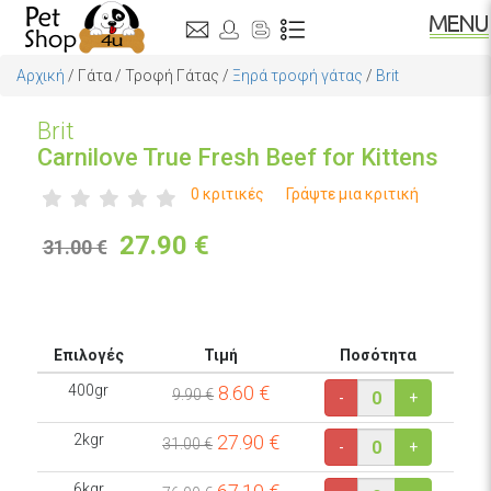
Αρχική
/
Γάτα
/
Τροφή Γάτας
/
Ξηρά τροφή γάτας
/
Brit
Brit
Carnilove True Fresh Beef for Kittens
0 κριτικές
Γράψτε μια κριτική
27.90
€
31.00 €
Επιλογές
Τιμή
Ποσότητα
400gr
8.60
€
9.90 €
-
+
2kgr
27.90
€
31.00 €
-
+
6kgr