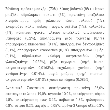
Σύνθεση: φρέσκο μοσχάρι (70%), λίπος βοδινού (8%), κίτρινο
μπιζέλι, υδρολυμένο συκώτι (3%), πρωτεΐνη μπιζελιού,
λιναρόσπορος, ορός γάλακτος, ελαιο σολομού (1%),
χλωριούχο κάλιο, κελύφη αυγών, ρεβίθια (1%), κολοκύθα
(1%), κόκκινες φακές, άλευρο μπιζελιού, αποξηραμένο
ιπποφαές (0,2%), αποξηραμένη ρίζα τζίντζερ (0,1%),
αποξηραμένα blueberries (0,1%), αποξηραμένο δεντρολίβανο
(0,1%), αποξηραμένα cranberries (0,1%), αποξηραμένο θυμάρι
(0,1%), υδρολυμένα κελύφη οστρακοειδών (πηγή
γλυκοζαμίνης, 0,022%), ρίζα κιχωρίου (πηγή fructo-
ολιγοσακχαριτών, 0,0163%), εκχύλισμα χόνδρου (πηγή
χονδροϊτίνης, 0,014%), μαγιά μπύρας (πηγή mannan-
ολιγοσακχαριτών, 0,013%), yucca schidigera (0,085%).
Αναλυτικά Συστατικά: ακατέργαστη πρωτεΐνη 36,0%,
ακατέργαστο λίπος 19,0%, υγρασία 10,0%, ακατέργαστη τέφρα
7,8%, ακατέργαστες ίνες 3,2%, ασβέστιο 1,3%, φώσφορος
0,8%, νάτριο 0,2%, μαγνήσιο 0,05%, ωμέγα-3 λιπαρά οξέα 0,3%,