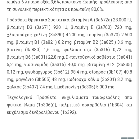
ωμέγα-6 λιπαρά οξέα 3,6%, πρωτεΐνη ζωικής προέλευσης από
τη συνολική περιεκτικότητα σε πρωτεΐνη 80,0%.
Πρόσθετα Θρεπτικά Συστατικά: βιταμίνη A (3a672a) 23.000 IU,
βιταμίνη D3 (3a671) 920 IU, βιταμίνη E (3a700) 720 mg,
χλωριούχος χολίνη (3a890) 4.200 mg, ταυρίνη (3a370) 2.500
mg, βιταμίνη B1 (3a821) 8,2 mg, βιταμίνη B2 (3a825i) 3,6 mg,
βιοτίνη (3a880) 1,6 mg, φυλλικό οξύ (3a316) 0,72 mg,
βιταμίνη B6 (3a831) 22,8 mg, D-παντοθενικό ασβέστιο (3a841)
5,2 mg, νιασιναμίδη (3a315) 40,0 mg, βιταμίνη B12 (3a835)
0,12 mg, ψευδάργυρος (3b612) 98,4 mg, σίδηρος (3b107) 40,8
mg, μαγγάνιο (3b505) 48 mg, ιωδιούχο κάλιο (3b201) 3,2 mg,
χαλκός (3b407) 7,4 mg, L μεθειονίνη (3c305) 5.000 mg.
Τεχνολογικά Πρόσθετα: εκχυλίσματα τοκοφερόλης από
φυτικά έλαια (1b306(i)), παλμιτικό ασκορβύλιο (1b304) και
εκχύλισμα δενδρολίβανου (1b392).