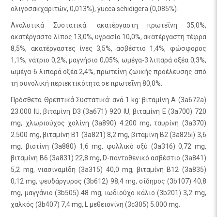
ολιγοσακχαριτών, 0,013%), yucca schidigera (0,085%).
Αναλυτικά Συστατικά: ακατέργαστη πρωτεΐνη 35,0%,
ακατέργαστο λίπος 13,0%, υγρασία 10,0%, ακατέργαστη τέφρα
8,5%, ακατέργαστες ίνες 3,5%, ασβέστιο 1,4%, φώσφορος
1,1%, νάτριο 0,2%, μαγνήσιο 0,05%, ωμέγα-3 λιπαρά οξέα 0,3%,
ωμέγα-6 λιπαρά οξέα 2,4%, πρωτεΐνη ζωικής προέλευσης από
τη συνολική περιεκτικότητα σε πρωτεΐνη 80,0%.
Πρόσθετα Θρεπτικά Συστατικά: ανά 1 kg: βιταμίνη A (3a672a)
23.000 IU, βιταμίνη D3 (3a671) 920 IU, βιταμίνη E (3a700) 720
mg, χλωριούχος χολίνη (3a890) 4.200 mg, ταυρίνη (3a370)
2.500 mg, βιταμίνη B1 (3a821) 8,2 mg, βιταμίνη B2 (3a825i) 3,6
mg, βιοτίνη (3a880) 1,6 mg, φυλλικό οξύ (3a316) 0,72 mg,
βιταμίνη B6 (3a831) 22,8 mg, D-παντοθενικό ασβέστιο (3a841)
5,2 mg, νιασιναμίδη (3a315) 40,0 mg, βιταμίνη B12 (3a835)
0,12 mg, ψευδάργυρος (3b612) 98,4 mg, σίδηρος (3b107) 40,8
mg, μαγγάνιο (3b505) 48 mg, ιωδιούχο κάλιο (3b201) 3,2 mg,
χαλκός (3b407) 7,4 mg, L μεθειονίνη (3c305) 5.000 mg.