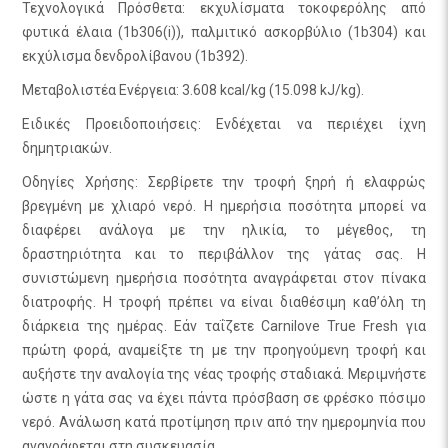
Τεχνολογικά Πρόσθετα: εκχυλίσματα τοκοφερόλης από
φυτικά έλαια (1b306(i)), παλμιτικό ασκορβύλιο (1b304) και
εκχύλισμα δενδρολίβανου (1b392).
Μεταβολιστέα Ενέργεια: 3.608 kcal/kg (15.098 kJ/kg).
Ειδικές Προειδοποιήσεις: Ενδέχεται να περιέχει ίχνη
δημητριακών.
Οδηγίες Χρήσης: Σερβίρετε την τροφή ξηρή ή ελαφρώς
βρεγμένη με χλιαρό νερό. Η ημερήσια ποσότητα μπορεί να
διαφέρει ανάλογα με την ηλικία, το μέγεθος, τη
δραστηριότητα και το περιβάλλον της γάτας σας. Η
συνιστώμενη ημερήσια ποσότητα αναγράφεται στον πίνακα
διατροφής. Η τροφή πρέπει να είναι διαθέσιμη καθ’όλη τη
διάρκεια της ημέρας. Εάν ταΐζετε Carnilove True Fresh για
πρώτη φορά, αναμείξτε τη με την προηγούμενη τροφή και
αυξήστε την αναλογία της νέας τροφής σταδιακά. Μεριμνήστε
ώστε η γάτα σας να έχει πάντα πρόσβαση σε φρέσκο πόσιμο
νερό. Ανάλωση κατά προτίμηση πριν από την ημερομηνία που
αναγράφεται στη συσκευασία.