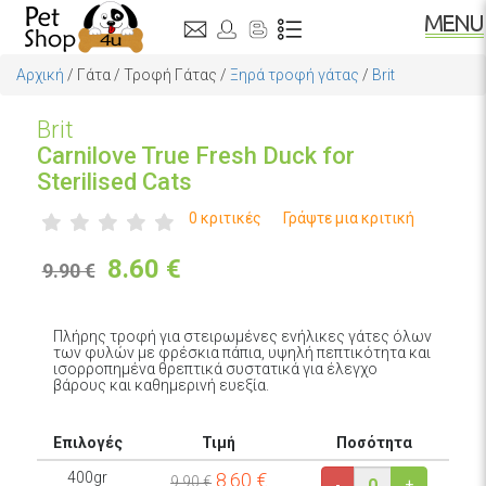
Αρχική
/
Γάτα
/
Τροφή Γάτας
/
Ξηρά τροφή γάτας
/
Brit
Brit
Carnilove True Fresh Duck for
Sterilised Cats
0 κριτικές
Γράψτε μια κριτική
8.60
€
9.90 €
Πλήρης τροφή για στειρωμένες ενήλικες γάτες όλων
των φυλών με φρέσκια πάπια, υψηλή πεπτικότητα και
ισορροπημένα θρεπτικά συστατικά για έλεγχο
βάρους και καθημερινή ευεξία.
Επιλογές
Τιμή
Ποσότητα
400gr
8.60
€
9.90 €
-
+