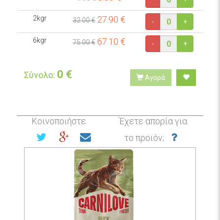
2kgr
27.90
€
32.00 €
-
+
6kgr
67.10
€
75.00 €
-
+
0
€
Σύνολο:
Αγορά
Κοινοποιήστε
Έχετε απορία για
το προϊόν;