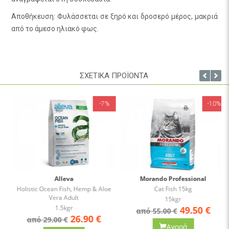
Αποθήκευση: Φυλάσσεται σε ξηρό και δροσερό μέρος, μακριά
από το άμεσο ηλιακό φως.
ΣΧΕΤΙΚΑ ΠΡΟΪΟΝΤΑ
-7%
-10%
Alleva
Morando Professional
Holistic Ocean Fish, Hemp & Aloe
Cat Fish 15kg
Vera Adult
15kgr
1.5kgr
49.50
€
από 55.00 €
26.90
€
από 29.00 €
Αγορά