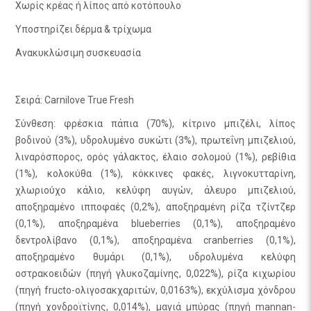
Χωρίς κρέας ή λίπος από κοτόπουλο
Υποστηρίζει δέρμα & τρίχωμα
Ανακυκλώσιμη συσκευασία
Σειρά: Carnilove True Fresh
Σύνθεση: φρέσκια πάπια (70%), κίτρινο μπιζέλι, λίπος
βοδινού (3%), υδρολυμένο συκώτι (3%), πρωτεΐνη μπιζελιού,
λιναρόσπορος, ορός γάλακτος, έλαιο σολομού (1%), ρεβίθια
(1%), κολοκύθα (1%), κόκκινες φακές, λιγνοκυτταρίνη,
χλωριούχο κάλιο, κελύφη αυγών, άλευρο μπιζελιού,
αποξηραμένο ιπποφαές (0,2%), αποξηραμένη ρίζα τζίντζερ
(0,1%), αποξηραμένα blueberries (0,1%), αποξηραμένο
δεντρολίβανο (0,1%), αποξηραμένα cranberries (0,1%),
αποξηραμένο θυμάρι (0,1%), υδρολυμένα κελύφη
οστρακοειδών (πηγή γλυκοζαμίνης, 0,022%), ρίζα κιχωρίου
(πηγή fructo-ολιγοσακχαριτών, 0,0163%), εκχύλισμα χόνδρου
(πηγή χονδροϊτίνης, 0,014%), μαγιά μπύρας (πηγή mannan-