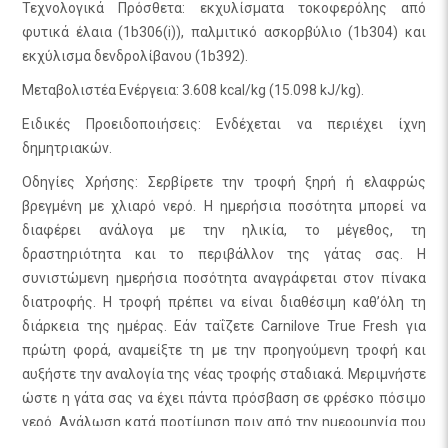
Τεχνολογικά Πρόσθετα: εκχυλίσματα τοκοφερόλης από
φυτικά έλαια (1b306(i)), παλμιτικό ασκορβύλιο (1b304) και
εκχύλισμα δενδρολίβανου (1b392).
Μεταβολιστέα Ενέργεια: 3.608 kcal/kg (15.098 kJ/kg).
Ειδικές Προειδοποιήσεις: Ενδέχεται να περιέχει ίχνη
δημητριακών.
Οδηγίες Χρήσης: Σερβίρετε την τροφή ξηρή ή ελαφρώς
βρεγμένη με χλιαρό νερό. Η ημερήσια ποσότητα μπορεί να
διαφέρει ανάλογα με την ηλικία, το μέγεθος, τη
δραστηριότητα και το περιβάλλον της γάτας σας. Η
συνιστώμενη ημερήσια ποσότητα αναγράφεται στον πίνακα
διατροφής. Η τροφή πρέπει να είναι διαθέσιμη καθ’όλη τη
διάρκεια της ημέρας. Εάν ταΐζετε Carnilove True Fresh για
πρώτη φορά, αναμείξτε τη με την προηγούμενη τροφή και
αυξήστε την αναλογία της νέας τροφής σταδιακά. Μεριμνήστε
ώστε η γάτα σας να έχει πάντα πρόσβαση σε φρέσκο πόσιμο
νερό. Ανάλωση κατά προτίμηση πριν από την ημερομηνία που
αναγράφεται στη συσκευασία.