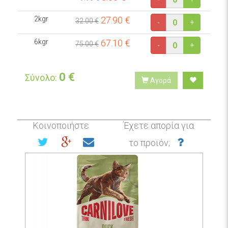
2kgr
27.90
€
32.00 €
-
+
6kgr
67.10
€
75.00 €
-
+
0
€
Σύνολο:
Αγορά
Κοινοποιήστε
Έχετε απορία για
το προϊόν;