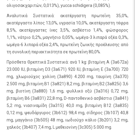
ολιγοσακχαριτών, 0,013%), yucca schidigera (0,085%).
Αναλυτικά Συστατικά: ακατέργαστη πρωτεΐνη 35,0%,
ακατέργαστο λίπος 13,0%, υγρασία 10,0%, ακατέργαστη τέφρα
8,5%, ακατέργαστες ίνες 3,5%, ασβέστιο 1,4%, φώσφορος
1,1%, νάτριο 0,2%, μαγνήσιο 0,05%, ωμέγα-3 λιπαρά οξέα 0,3%,
ωμέγα-6 λιπαρά οξέα 2,4%, πρωτεΐνη ζωικής προέλευσης από
τη συνολική περιεκτικότητα σε πρωτεΐνη 80,0%.
Πρόσθετα Θρεπτικά Συστατικά: ανά 1 kg: βιταμίνη A (3a672a)
23.000 IU, βιταμίνη D3 (3a671) 920 IU, βιταμίνη E (3a700) 720
mg, χλωριούχος χολίνη (3a890) 4.200 mg, ταυρίνη (3a370)
2.500 mg, βιταμίνη B1 (3a821) 8,2 mg, βιταμίνη B2 (3a825i) 3,6
mg, βιοτίνη (3a880) 1,6 mg, φυλλικό οξύ (3a316) 0,72 mg,
βιταμίνη B6 (3a831) 22,8 mg, D-παντοθενικό ασβέστιο (3a841)
5,2 mg, νιασιναμίδη (3a315) 40,0 mg, βιταμίνη B12 (3a835)
0,12 mg, ψευδάργυρος (3b612) 98,4 mg, σίδηρος (3b107) 40,8
mg, μαγγάνιο (3b505) 48 mg, ιωδιούχο κάλιο (3b201) 3,2 mg,
χαλκός (3b407) 7,4 mg, L μεθειονίνη (3c305) 5.000 mg.