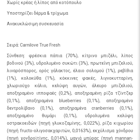
Χωρίς κρέας ή λίπος από κοτόπουλο
Υποστηρίζει δέρμα & τρίχωμα
Ανακυκλώσιμη συσκευασία
Σειρά: Carnilove True Fresh
Σύνθεση: φρέσκια πάπια (70%), κίτρινο μπιζέλι, λίπος
βοδινού (3%), υδρολυμένο συκώτι (3%), πρωτεΐνη μπιζελιού,
λιναρόσπορος, ορός γάλακτος, έλαιο σολομού (1%), ρεβίθια
(1%), κολοκύθα (1%), κόκκινες φακές, λιγνοκυτταρίνη,
χλωριούχο κάλιο, κελύφη αυγών, άλευρο μπιζελιού,
αποξηραμένο ιπποφαές (0,2%), αποξηραμένη ρίζα τζίντζερ
(0,1%), αποξηραμένα blueberries (0,1%), αποξηραμένο
δεντρολίβανο (0,1%), αποξηραμένα cranberries (0,1%),
αποξηραμένο θυμάρι (0,1%), υδρολυμένα κελύφη
οστρακοειδών (πηγή γλυκοζαμίνης, 0,022%), ρίζα κιχωρίου
(πηγή fructo-ολιγοσακχαριτών, 0,0163%), εκχύλισμα χόνδρου
(πηγή χονδροϊτίνης, 0,014%), μαγιά μπύρας (πηγή mannan-