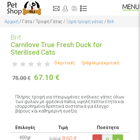
Αρχική
/
Γάτα
/
Τροφή Γάτας
/
Ξηρά τροφή γάτας
/
Brit
Brit
Carnilove True Fresh Duck for
Sterilised Cats
0 κριτικές
Γράψτε μια κριτική
67.10
€
75.00 €
Πλήρης τροφή για στειρωμένες ενήλικες γάτες όλων
των φυλών με φρέσκια πάπια, υψηλή πεπτικότητα και
ισορροπημένα θρεπτικά συστατικά για έλεγχο
βάρους και καθημερινή ευεξία.
Επιλογές
Τιμή
Ποσότητα
400gr
8.60
€
9.90 €
-
+