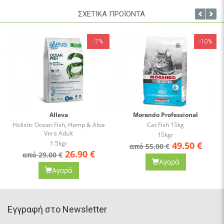
ΣΧΕΤΙΚΑ ΠΡΟΪΟΝΤΑ
Αποθήκευση: Φυλάσσεται σε ξηρό και δροσερό μέρος, μακριά
από το άμεσο ηλιακό φως.
-7%
-10%
Alleva
Morando Professional
Holistic Ocean Fish, Hemp & Aloe
Cat Fish 15kg
Vera Adult
15kgr
1.5kgr
49.50
€
από 55.00 €
26.90
€
από 29.00 €
Αγορά
Αγορά
Eγγραφή στο Newsletter