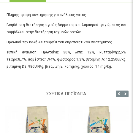
Πλήρης τροφή συντήρησης για ενήλικες γάτες.
Βοηθά στη διατήρηση υγιούς δέρματος και λαμπερού τριχώματος και
συμβάλλει στην διατήρηση ισχυρών οστών.
Προωθεί την καλή λειτουργία του ουροποιητικού συστήματος.
Τυπική ανάλυση: Πρωτεΐνη: 30%, λιπη: 12%, κυτταρίνη:2,5%,
τεφρα:8,7%, ασβέστιο:1,94%, φωσφορος:1,3%, βιταμίνη Α: 12.250ui/kg,
βιταμίνη D3: 980UI/Kg, βιταμινη Ε: 70mg/kg, χαλκός: 14 mg/kg.
ΣΧΕΤΙΚΑ ΠΡΟΪΟΝΤΑ