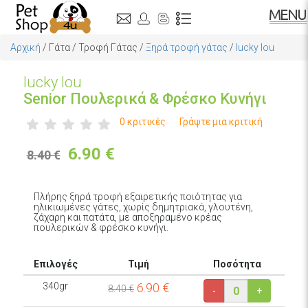
Αρχική
/
Γάτα
/
Τροφή Γάτας
/
Ξηρά τροφή γάτας
/
lucky lou
lucky lou
Senior Πουλερικά & Φρέσκο Κυνήγι
0 κριτικές
Γράψτε μια κριτική
6.90
€
8.40 €
Πλήρης ξηρά τροφή εξαιρετικής ποιότητας για
ηλικιωμένες γάτες, χωρίς δημητριακά, γλουτένη,
ζάχαρη και πατάτα, με αποξηραμένο κρέας
πουλερικών & φρέσκο κυνήγι.
Επιλογές
Τιμή
Ποσότητα
340gr
6.90
€
8.40 €
-
+