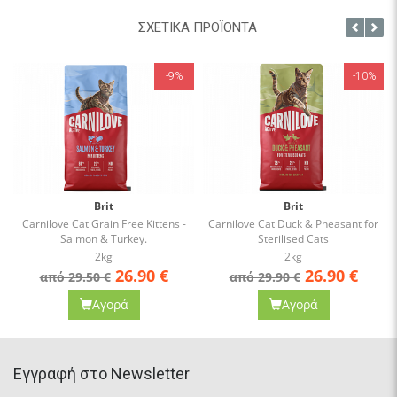
ΣΧΕΤΙΚΑ ΠΡΟΪΟΝΤΑ
-9%
-10%
Brit
Brit
Carnilove Cat Grain Free Kittens -
Carnilove Cat Duck & Pheasant for
Salmon & Turkey.
Sterilised Cats
2kg
2kg
26.90
€
26.90
€
από 29.50 €
από 29.90 €
Αγορά
Αγορά
Eγγραφή στο Newsletter