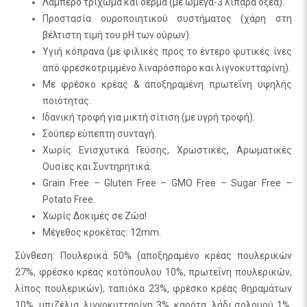
Λαμπερό τρίχωμα και δέρμα (με ωμέγα-3 λιπαρά οξέα).
Προστασία ουροποιητικού συστήματος (χάρη στη
βέλτιστη τιμή του pH των ούρων).
Υγιή κόπρανα (με φιλικές προς το έντερο φυτικές ίνες
από φρεσκοτριμμένο λιναρόσπορο και λιγνοκυτταρίνη).
Με φρέσκο κρέας & αποξηραμένη πρωτεΐνη υψηλής
ποιότητας.
Ιδανική τροφή για μικτή σίτιση (με υγρή τροφή).
Σούπερ εύπεπτη συνταγή.
Χωρίς Ενισχυτικά Γεύσης, Χρωστικές, Αρωματικές
Ουσίες και Συντηρητικά.
Grain Free – Gluten Free – GMO Free – Sugar Free –
Potato Free.
Χωρίς Δοκιμές σε Ζώα!
Μέγεθος κροκέτας: 12mm.
Σύνθεση: Πουλερικά 50% (αποξηραμένο κρέας πουλερικών
27%, φρέσκο κρέας κοτόπουλου 10%, πρωτεΐνη πουλερικών,
λίπος πουλερικών), ταπιόκα 23%, φρέσκο κρέας θηραμάτων
10%, μπιζέλια, λιγνοκυτταρίνη 3%, καρότα, λάδι σολομού 1%,