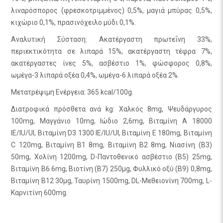
λιναρόσπορος (φρεσκοτριμμένος) 0,5%, μαγιά μπύρας 0,5%,
κιχώριο 0,1%, πρασινόχειλο μύδι 0,1%.
Αναλυτική Σύσταση: Ακατέργαστη πρωτεΐνη 33%,
περιεκτικότητα σε λιπαρά 15%, ακατέργαστη τέφρα 7%,
ακατέργαστες ίνες 5%, ασβέστιο 1%, φώσφορος 0,8%,
ωμέγα-3 λιπαρά οξέα 0,4%, ωμέγα-6 λιπαρά οξέα 2%.
Μετατρέψιμη Ενέργεια: 365 kcal/100g.
Διατροφικά πρόσθετα ανά kg: Χαλκός 8mg, Ψευδάργυρος
100mg, Μαγγάνιο 10mg, Ιώδιο 2,6mg, Βιταμίνη A 18000
IE/IU/UI, Βιταμίνη D3 1300 IE/IU/UI, Βιταμίνη E 180mg, Βιταμίνη
C 120mg, Βιταμίνη B1 8mg, Βιταμίνη B2 8mg, Νιασίνη (B3)
50mg, Χολίνη 1200mg, D-Παντοθενικό ασβέστιο (Β5) 25mg,
Βιταμίνη B6 6mg, Βιοτίνη (B7) 250μg, Φυλλικό οξύ (Β9) 0,8mg,
Βιταμίνη B12 30μg, Ταυρίνη 1500mg, DL-Μεθειονίνη 700mg, L-
Καρνιτίνη 600mg.