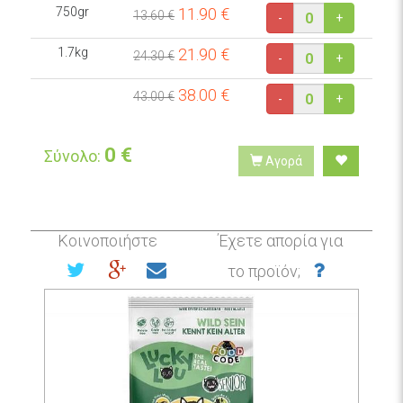
750gr
11.90
€
13.60 €
-
+
1.7kg
21.90
€
24.30 €
-
+
38.00
€
43.00 €
-
+
0
€
Σύνολο:
Αγορά
Κοινοποιήστε
Έχετε απορία για
το προϊόν;