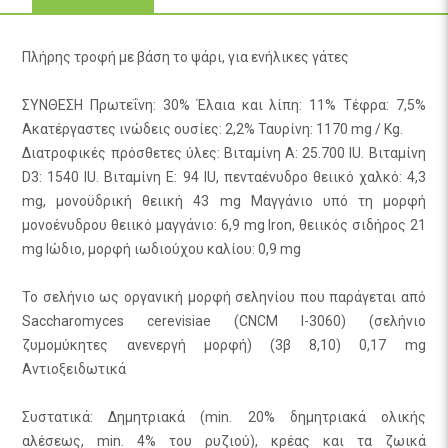
Πλήρης τροφή με βάση το ψάρι, για ενήλικες γάτες
ΣΥΝΘΕΣΗ Πρωτεΐνη: 30% Έλαια και λίπη: 11% Τέφρα: 7,5%
Ακατέργαστες ινώδεις ουσίες: 2,2% Ταυρίνη: 1170 mg / Kg.
Διατροφικές πρόσθετες ύλες: Βιταμίνη Α: 25.700 IU. Βιταμίνη
D3: 1540 IU. Βιταμίνη Ε: 94 IU, πενταένυδρο θειικό χαλκό: 4,3
mg, μονοϋδρική θειική 43 mg Μαγγάνιο υπό τη μορφή
μονοένυδρου θειικό μαγγάνιο: 6,9 mg Iron, θειικός σιδήρος 21
mg Ιώδιο, μορφή ιωδιούχου καλίου: 0,9 mg
Το σελήνιο ως οργανική μορφή σεληνίου που παράγεται από
Saccharomyces cerevisiae (CNCM I-3060) (σελήνιο
ζυμομύκητες ανενεργή μορφή) (3β 8,10) 0,17 mg
Αντιοξειδωτικά
Συστατικά: Δημητριακά (min. 20% δημητριακά ολικής
αλέσεως, min. 4% του ρυζιού), κρέας και τα ζωικά