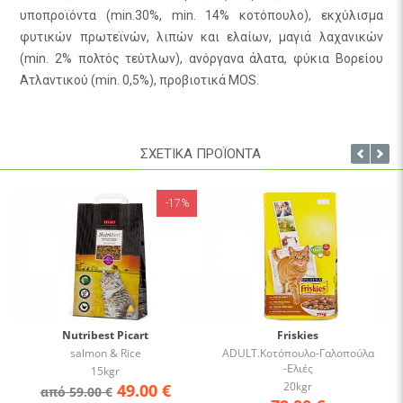
υποπροϊόντα (min.30%, min. 14% κοτόπουλο), εκχύλισμα
φυτικών πρωτεϊνών, λιπών και ελαίων, μαγιά λαχανικών
(min. 2% πολτός τεύτλων), ανόργανα άλατα, φύκια Βορείου
Ατλαντικού (min. 0,5%), προβιοτικά MOS.
ΣΧΕΤΙΚΑ ΠΡΟΪΟΝΤΑ
17%
Friskies
Friskies
ADULT.Κοτόπουλο-Γαλοπούλα
ADULT. Κουνέλι - Κοτόπουλο -
-Ελιές
Λαχανικά.
20kgr
20kgr