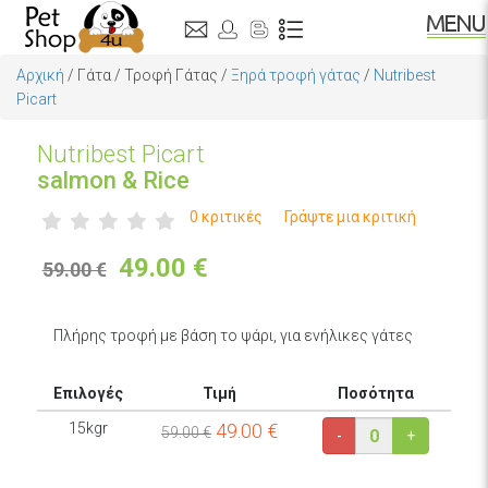
Αρχική
/
Γάτα
/
Τροφή Γάτας
/
Ξηρά τροφή γάτας
/
Nutribest
Picart
Nutribest Picart
salmon & Rice
0 κριτικές
Γράψτε μια κριτική
49.00
€
59.00 €
Πλήρης τροφή με βάση το ψάρι, για ενήλικες γάτες
Επιλογές
Τιμή
Ποσότητα
15kgr
49.00
€
59.00 €
-
+