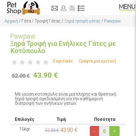
Αρχική
/
Γάτα
/
Τροφή Γάτας
/
Ξηρά τροφή γάτας
/
Pawpaw
Pawpaw
Ξηρά Τροφή για Ενήλικες Γάτες με
Κοτόπουλο
0 κριτικές
Γράψτε μια κριτική
43.90
€
52.00 €
Με γεύση κοτόπουλο είναι μια πλήρης και θρεπτική
ξηρά τροφή σχεδιασμένη για την καθημερινή
διατροφή των ενήλικων γατών.
Επιλογές
Τιμή
Ποσότητα
15kgr
43.90
€
52.00 €
-
+