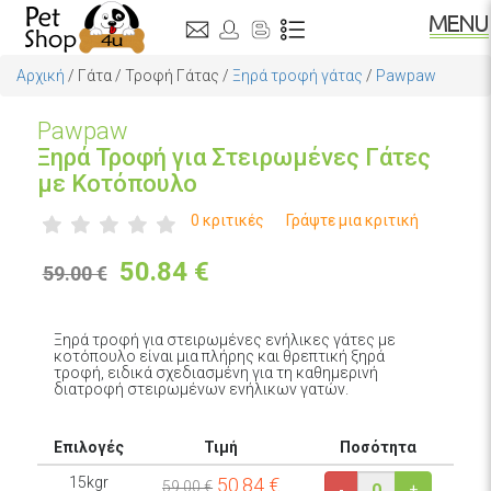
Αρχική
/
Γάτα
/
Τροφή Γάτας
/
Ξηρά τροφή γάτας
/
Pawpaw
Pawpaw
Ξηρά Τροφή για Στειρωμένες Γάτες
με Κοτόπουλο
0 κριτικές
Γράψτε μια κριτική
50.84
€
59.00 €
Ξηρά τροφή για στειρωμένες ενήλικες γάτες με
κοτόπουλο είναι μια πλήρης και θρεπτική ξηρά
τροφή, ειδικά σχεδιασμένη για τη καθημερινή
διατροφή στειρωμένων ενήλικων γατών.
Επιλογές
Τιμή
Ποσότητα
15kgr
50.84
€
59.00 €
-
+