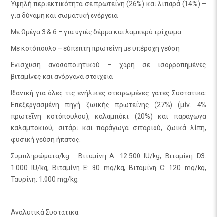
Υψηλή περιεκτικότητα σε πρωτεΐνη (26%) και λιπαρά (14%) –
για δύναμη και σωματική ενέργεια
Με Ωμέγα 3 & 6 – για υγιές δέρμα και λαμπερό τρίχωμα
Με κοτόπουλο – εύπεπτη πρωτεΐνη με υπέροχη γεύση
Ενίσχυση ανοσοποιητικού – χάρη σε ισορροπημένες
βιταμίνες και ανόργανα στοιχεία
Ιδανική για όλες τις ενήλικες στειρωμένες γάτες Συστατικά:
Επεξεργασμένη πηγή ζωικής πρωτεΐνης (27%) (μίν. 4%
πρωτεΐνη κοτόπουλου), καλαμπόκι (20%) και παράγωγα
καλαμποκιού, σιτάρι και παράγωγα σιταριού, ζωικά λίπη,
φυσική γεύση ήπατος.
Συμπληρώματα/kg : Βιταμίνη Α: 12.500 IU/kg, Βιταμίνη D3:
1.000 IU/kg, Βιταμίνη Ε: 80 mg/kg, Βιταμίνη C: 120 mg/kg,
Ταυρίνη: 1.000 mg/kg.
Αναλυτικά Συστατικά: