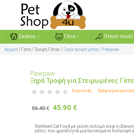
Σκύλος
Γάτα
Πτηνό-πουλί
Αρχική
/
Γάτα
/
Τροφή Γάτας
/
Ξηρά τροφή γάτας
/
Pawpaw
Pawpaw
Ξηρά Τροφή για Στειρωμένες Γάτ
0 κριτικές
Γράψτε μια κριτικ
45.90
€
56.40 €
Sterilised Cat Food με γεύση σολομό είναι η ιδανικ
γάτες, που χρειάζονται μια προσεγμένη διατροφή γ