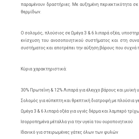
παραμένουν δραστήριες. Με αυξημένη περιεκτικότητα σε
θερμίδων.
Ο σολομός, πλούσιος σε Ωμέγα 3 & 6 λιπαρά οξέα, υποστηρ
ενίσχυση του ανοσοποιητικού συστήματος και στη συνο
συστήματος και αποτρέπει την αύξηση βάρους που συχνά 
Κύρια χαρακτηριστικά:
30% Πρωτεΐνη & 12% Λιπαρά για έλεγχο βάρους και μυϊκή 
Σολομός για εύπεπτη και θρεπτική διατροφή με πλούσια γ
Ωμέγα 3 & 6 λιπαρά οξέα για υγιές δέρμα και λαμπερό τρίχ
Ισορροπημένα μέταλλα για την υγεία του ουροποιητικού
Ιδανικό για στειρωμένες γάτες όλων των φυλών