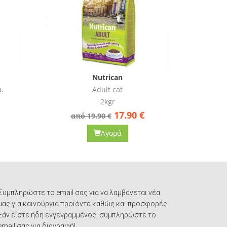
Nutrican
.
Adult cat
2kgr
17.90
€
από 19.90 €
απ
Αγορά
Συμπληρώστε το email σας για να λαμβάνεται νέα
μας για καινούργια προϊόντα καθώς και προσφορές.
Εάν είστε ήδη εγγεγραμμένος, συμπληρώστε το
email σας για διαγραφή!