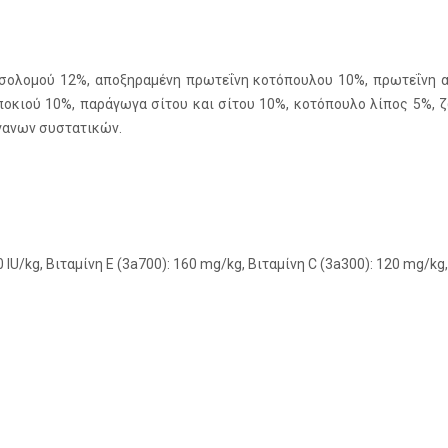
σολομού 12%, αποξηραμένη πρωτεΐνη κοτόπουλου 10%, πρωτεΐνη α
ποκιού 10%, παράγωγα σίτου και σίτου 10%, κοτόπουλο λίπος 5%,
ργανων συστατικών.
0 IU/kg, Βιταμίνη Ε (3a700): 160 mg/kg, Βιταμίνη C (3a300): 120 mg/kg