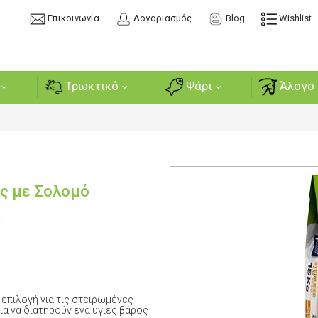
Επικοινωνία
Λογαριασμός
Blog
Wishlist
Τρωκτικό
Ψάρι
Άλογο 
ες με Σολομό
ή
ή επιλογή για τις στειρωμένες
ια να διατηρούν ένα υγιές βάρος