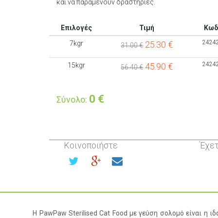
και να παραμένουν δραστήριες.
Επιλογές
Τιμή
Κωδ
2424
7kgr
25.30
€
31.00 €
2424
15kgr
45.90
€
56.40 €
0
€
Σύνολο:
Κοινοποιήστε
Έχετ
Η PawPaw Sterilised Cat Food με γεύση σολομό είναι η ιδ