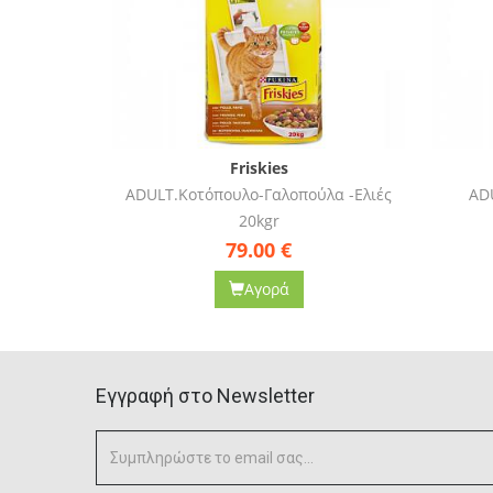
Friskies
ADULT.Κοτόπουλο-Γαλοπούλα -Ελιές
ADU
20kgr
0
€
79.00
€
Αγορά
Eγγραφή στο Newsletter