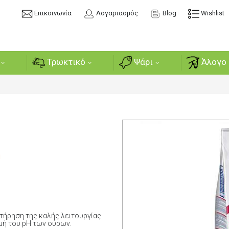
Επικοινωνία
Λογαριασμός
Blog
Wishlist
Τρωκτικό
Ψάρι
Άλογο 
ή
τήρηση της καλής λειτουργίας
μή του pH των ούρων.