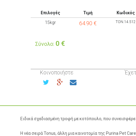
Επιλογές
Τιμή
Κωδικός
TON.14.512
15kgr
64.90
€
0
€
Σύνολο:
Κοινοποιήστε
Έχετ
Ειδικά σχεδιασμένη τροφή με κοτόπουλο, που συνεισφέρει
Η νέα σειρά Tonus, άλλη μια καινοτομία της Purina Pet Car