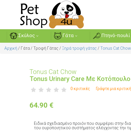
Σκύλος
Γάτα
Πτηνό-πουλί
Αρχική
/
Γάτα
/
Τροφή Γάτας
/
Ξηρά τροφή γάτας
/
Tonus Cat Chow
Tonus Cat Chow
Tonus Urinary Care Με Κοτόπουλο
0 κριτικές
Γράψτε μια κριτικ
64.90
€
Ειδικά σχεδιασμένο προιόν που συμφέρει στην δια
του ουροποιητικού συστήματος ελέγχοντας την τι