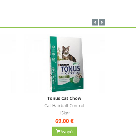
Tonus Cat Chow
Sterilized με Κοτόπουλο
15kgr
65.90
€
Αγορά