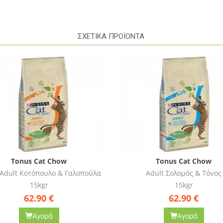
ΣΧΕΤΙΚΑ ΠΡΟΪΟΝΤΑ
Tonus Cat Chow
Tonus Cat Chow
Adult Σολομός & Τόνος
Cat Hairball Control
15kgr
15kgr
62.90
€
69.00
€
Αγορά
Αγορά