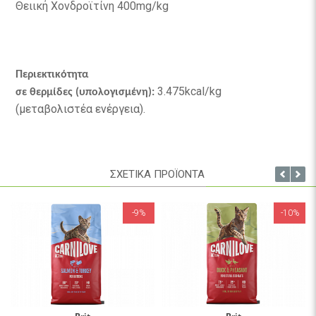
Θειική Χονδροϊτίνη 400mg/kg
Περιεκτικότητα
3.475kcal/kg
σε θερμίδες (υπολογισμένη):
(μεταβολιστέα ενέργεια).
ΣΧΕΤΙΚΑ ΠΡΟΪΟΝΤΑ
-9%
-10%