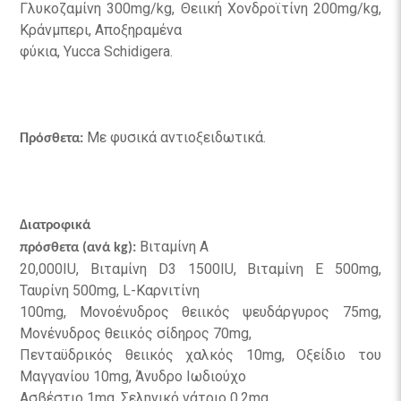
Γλυκοζαμίνη 300mg/kg, Θειική Χονδροϊτίνη 200mg/kg,
Κράνμπερι, Αποξηραμένα
φύκια, Yucca Schidigera.
Με φυσικά αντιοξειδωτικά.
Πρόσθετα:
Διατροφικά
Βιταμίνη Α
πρόσθετα (ανά kg):
20,000IU, Βιταμίνη D3 1500IU, Βιταμίνη Ε 500mg,
Ταυρίνη 500mg, L-Καρνιτίνη
100mg, Μονοένυδρος θειικός ψευδάργυρος 75mg,
Μονένυδρος θειικός σίδηρος 70mg,
Πενταϋδρικός θειικός χαλκός 10mg, Οξείδιο του
Mαγγανίου 10mg, Άνυδρο Ιωδιούχο
Ασβέστιο 1mg, Σεληνικό νάτριο 0,2mg.