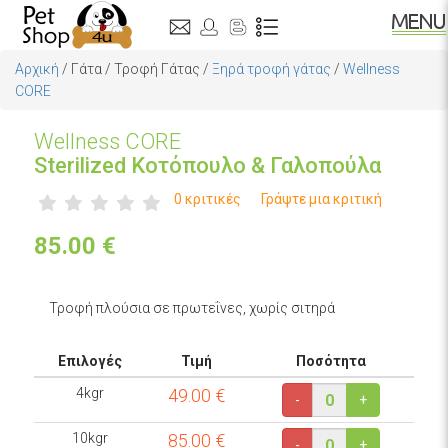
Αρχική
/
Γάτα
/
Τροφή Γάτας
/
Ξηρά τροφή γάτας
/
Wellness
CORE
Wellness CORE
Sterilized Κοτόπουλο & Γαλοπούλα
0 κριτικές
Γράψτε μια κριτική
85.00
€
Τροφή πλούσια σε πρωτεΐνες, χωρίς σιτηρά
Επιλογές
Τιμή
Ποσότητα
4kgr
49.00
€
-
+
10kgr
85.00
€
-
+