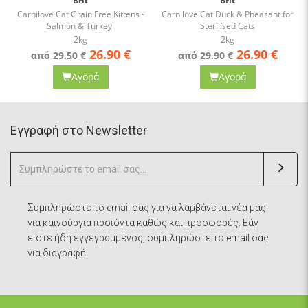
Brit
Brit
Carnilove Cat Grain Free Kittens -
Carnilove Cat Duck & Pheasant for
Salmon & Turkey.
Sterilised Cats
2kg
2kg
26.90
€
26.90
€
από 29.50 €
από 29.90 €
Αγορά
Αγορά
Eγγραφή στο Newsletter
Συμπληρώστε το email σας για να λαμβάνεται νέα μας
για καινούργια προϊόντα καθώς και προσφορές. Εάν
είστε ήδη εγγεγραμμένος, συμπληρώστε το email σας
για διαγραφή!