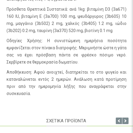
Πρόσθετα Θρεπτικά Συστατικά: ανά 1kg: βιταμίνη D3 (3a671)
160 IU, βιταμίνη Ε (3a700) 100 mg, ψευδάργυρος (3b605) 10
mg, μαγγάνιο (3b502) 2 mg, χαλκός (3b405) 1.2 mg, ιώδιο
(3b202) 0.2 mg, ταυρίνη (3a370) 520 mg, βιοτίνη 0.1 mg.
Οδηγίες Χρήσης: Η συνιστώμενη ημερήσια ποσότητα
εμφανίζεται στον πίνακα διατροφής. Μεριμνήστε ώστε η γάτα
σας να έχει πρόσβαση πάντα σε φρέσκο πόσιμο νερό.
Σερβίρετε σε θερμοκρασία δωματίου.
Αποθήκευση: Αφού ανοιχτεί, διατηρείται το στο ψυγείο και
καταναλώνεται εντός 2 ημερών. Ανάλωση κατά προτίμηση
πριν από την ημερομηνία λήξης που αναγράφεται στην
συσκευασία.
ΣΧΕΤΙΚΑ ΠΡΟΪΟΝΤΑ