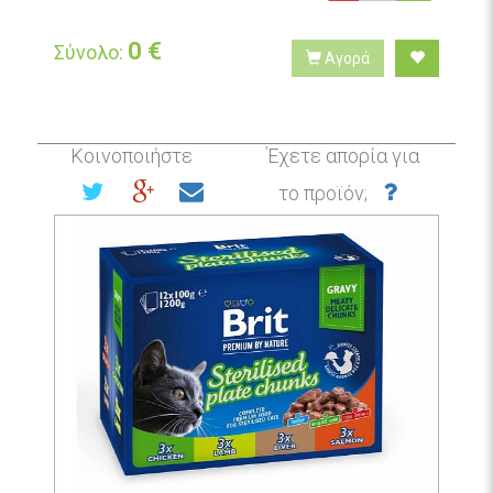
0
€
Σύνολο:
Αγορά
Κοινοποιήστε
Έχετε απορία για
το προϊόν;