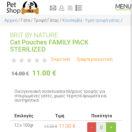
Αρχική
/
Γάτα
/
Τροφή Γάτας
/
Κονσέρβα - Υγρή τροφή γάτας
/
BRIT BY NATURE
Cat Pouches FAMILY PACK
STERILIZED
0 κριτικές
Γράψτε μια κριτική
11.00
€
14.00 €
Οικογενειακή συσκευασία πλήρους τροφής για
στειρωμένες γάτες, χωρίς τεχνητά αρώματα και
συντηρητικά.
Επιλογές
Τιμή
Ποσότητα
12 x 100gr
11.00
€
14.00 €
-
+