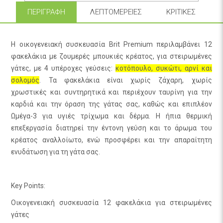
ΠΕΡΙΓΡΑΦΉ
ΛΕΠΤΟΜΈΡΕΙΕΣ
ΚΡΙΤΙΚΈΣ
Η οικογενειακή συσκευασία Brit Premium περιλαμβάνει 12
φακελάκια με ζουμερές μπουκιές κρέατος, για στειρωμένες
γάτες, με 4 υπέροχες γεύσεις:
κοτόπουλο, συκώτι, αρνί και
σολομός
. Τα φακελάκια είναι χωρίς ζάχαρη, χωρίς
χρωστικές και συντηρητικά και περιέχουν ταυρίνη για την
καρδιά και την όραση της γάτας σας, καθώς και επιπλέον
Ωμέγα-3 για υγιές τρίχωμα και δέρμα. Η ήπια θερμική
επεξεργασία διατηρεί την έντονη γεύση και το άρωμα του
κρέατος αναλλοίωτο, ενώ προσφέρει και την απαραίτητη
ενυδάτωση για τη γάτα σας.
Key Points:
Οικογενειακή συσκευασία 12 φακελάκια για στειρωμένες
γάτες