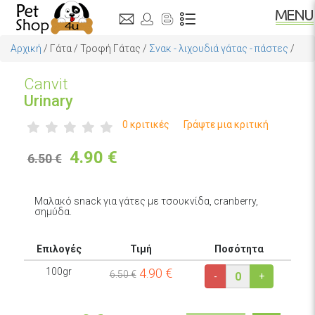
Αρχική
/
Γάτα
/
Τροφή Γάτας
/
Σνακ - λιχουδιά γάτας - πάστες
/
Canvit
Urinary
0 κριτικές
Γράψτε μια κριτική
4.90
€
6.50 €
Μαλακό snack για γάτες με τσουκνίδα, cranberry,
σημύδα.
Επιλογές
Τιμή
Ποσότητα
100gr
4.90
€
6.50 €
-
+