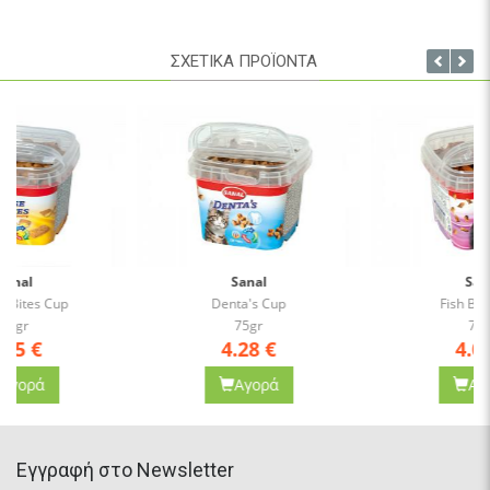
ΣΧΕΤΙΚΑ ΠΡΟΪΟΝΤΑ
Sanal
Sanal
Denta's Cup
Fish Bites Cup
75gr
75gr
4.28
€
4.05
€
Αγορά
Αγορά
Eγγραφή στο Newsletter