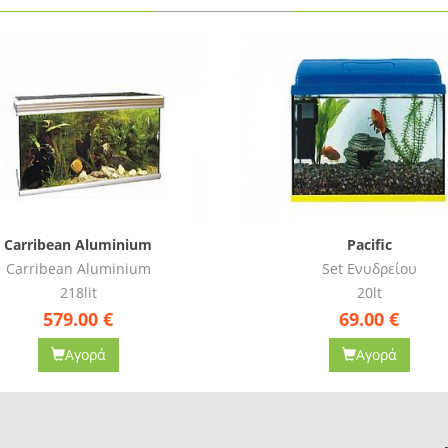
Pacific
Pacific
Set Ενυδρείου
Set Ενυδρείου
20lt
37.50lt
69.00
€
84.90
€
Αγορά
Αγορά