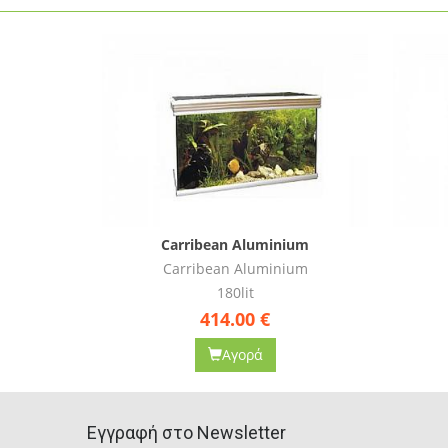
ium
Carribean Aluminium
ium
Carribean Aluminium
218lit
579.00
€
Αγορά
Eγγραφή στο Newsletter