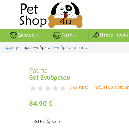
Σκύλος
Γάτα
Πτηνό-πουλί
Αρχική
/
Ψάρι
/
Ενυδρείο
/
Ενυδρείο ψαριών
/
Pacific
Set Ενυδρείου
0 κριτικές
Γράψτε μια κριτικ
84.90
€
Set Ενυδρείου