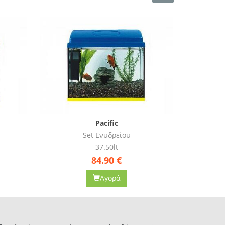
Pacific
Set Ενυδρείου
54lt
99.00
€
Αγορά