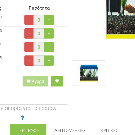
ς
Ποσότητα
0
-
+
3
-
+
4
-
+
5
-
+
Αγορά
ε απορία για το προϊόν;
ΠΕΡΙΓΡΑΦΉ
ΛΕΠΤΟΜΈΡΕΙΕΣ
ΚΡΙΤΙΚΈΣ