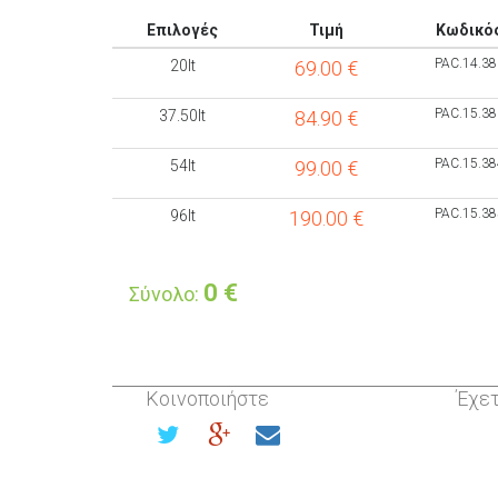
Επιλογές
Τιμή
Κωδικό
PAC.14.38
20lt
69.00
€
PAC.15.38
37.50lt
84.90
€
PAC.15.38
54lt
99.00
€
PAC.15.38
96lt
190.00
€
0
€
Σύνολο:
Κοινοποιήστε
Έχετ