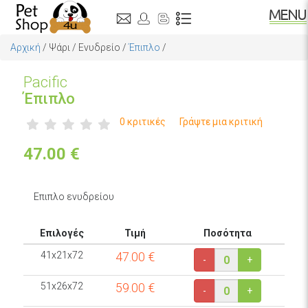
Αρχική
/
Ψάρι
/
Ενυδρείο
/
Έπιπλο
/
Pacific
Έπιπλο
0 κριτικές
Γράψτε μια κριτική
47.00
€
Eπιπλο ενυδρείου
Επιλογές
Τιμή
Ποσότητα
41x21x72
47.00
€
-
+
51x26x72
59.00
€
-
+