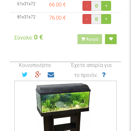
61x31x72
66.00
€
-
+
81x31x72
76.00
€
-
+
0
€
Σύνολο:
Αγορά
Κοινοποιήστε
Έχετε απορία για
το προϊόν;