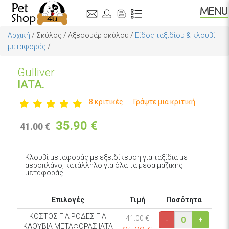
Αρχική
/
Σκύλος
/
Αξεσουάρ σκύλου
/
Είδος ταξιδίου & κλουβί
μεταφοράς
/
Gulliver
IATA.
8 κριτικές
Γράψτε μια κριτική
35.90
€
41.00 €
Κλουβί μεταφοράς με εξειδίκευση για ταξίδια με
αεροπλάνο, κατάλληλο για όλα τα μέσα μαζικής
μεταφοράς.
Επιλογές
Τιμή
Ποσότητα
ΚΟΣΤΟΣ ΓΙΑ PΟΔΕΣ ΓΙΑ
41.00 €
-
+
ΚΛΟΥΒΙΑ ΜΕΤΑΦΟΡΑΣ IATA