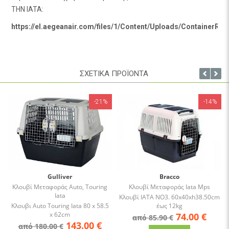
ΤΗΝ IATA:
https://el.aegeanair.com/files/1/Content/Uploads/ContainerR
ΣΧΕΤΙΚΑ ΠΡΟΪΟΝΤΑ
-21%
-14%
Gulliver
Bracco
Κλουβί Μεταφοράς Auto, Touring
Κλουβί Μεταφοράς Iata Mps
Iata
Κλουβί ΙΑΤΑ NO3. 60x40xh38.50cm
Κλουβι Auto Touring Iata 80 x 58.5
έως 12kg
x 62cm
74.00
€
από 85.90 €
143.00
€
από 180.00 €