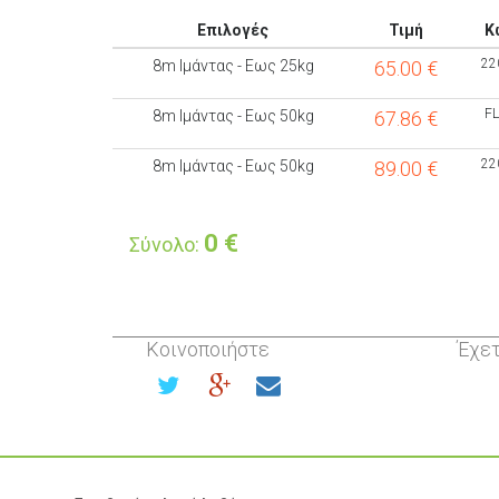
Επιλογές
Τιμή
Κ
22
8m Ιμάντας - Εως 25kg
65.00
€
FL
8m Ιμάντας - Εως 50kg
67.86
€
22
8m Ιμάντας - Εως 50kg
89.00
€
0
€
Σύνολο:
Κοινοποιήστε
Έχετ