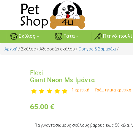
Σκύλος
Γάτα
Πτηνό-πουλί
Αρχική
/
Σκύλος
/
Αξεσουάρ σκύλου
/
Οδηγός & Σαμαράκι
/
Flexi
Giant Neon Με Ιμάντα
1 κριτική
Γράψτε μια κριτική
65.00
€
Για γιγαντόσωμους σκύλους βάρους έως 50 κιλά. Μ