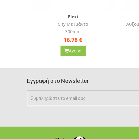
Flexi
Αυξομειούμενος Οδηγός Classic Με
Αυξομ
Κορδόνι
300gr
14.50
€
Αγορά
Eγγραφή στο Newsletter