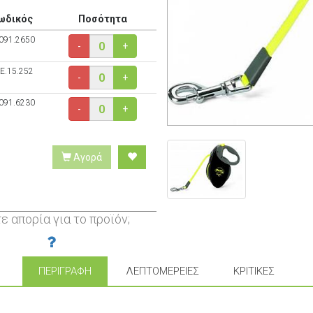
ωδικός
Ποσότητα
091.2650
-
+
E.15.252
-
+
091.6230
-
+
Αγορά
ε απορία για το προϊόν;
ΠΕΡΙΓΡΑΦΉ
ΛΕΠΤΟΜΈΡΕΙΕΣ
ΚΡΙΤΙΚΈΣ