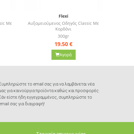
Flexi
sic Με
Αυξομειούμενος Οδηγός Classic Με
Αυξομειο
Κορδόνι
300gr
Small 
26.50
€
Αγορά
Συμπληρώστε το email σας για να λαμβάνεται νέα
μας για καινούργια προϊόντα καθώς και προσφορές.
Εάν είστε ήδη εγγεγραμμένος, συμπληρώστε το
email σας για διαγραφή!