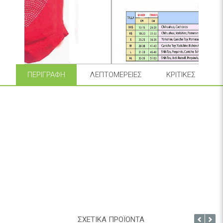
ΠΕΡΙΓΡΑΦΉ
ΛΕΠΤΟΜΈΡΕΙΕΣ
ΚΡΙΤΙΚΈΣ
Διάλεξτε το μέγεθος
του ρούχου που ταιριάζει στον
σκύλο σας, με βάση των πίνακα που βλέπετε στις
φωτογραφίες.
Αφορά μικρόσωμα - μεσαίου μεγέθους σκυλιά.
ΣΧΕΤΙΚΑ ΠΡΟΪΟΝΤΑ