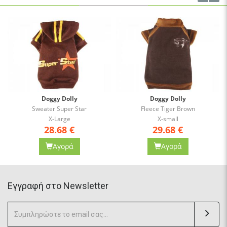
Doggy Dolly
Doggy Dolly
Sweater Super Star
Fleece Tiger Brown
X-Large
X-small
28.68
€
29.68
€
Αγορά
Αγορά
Eγγραφή στο Newsletter