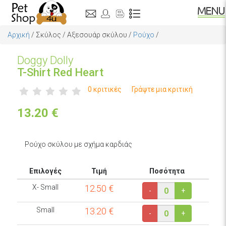
Αρχική
/
Σκύλος
/
Αξεσουάρ σκύλου
/
Ρούχο
/
Doggy Dolly
T-Shirt Red Heart
0 κριτικές
Γράψτε μια κριτική
13.20
€
Ρούχο σκύλου με σχήμα καρδιάς
Επιλογές
Τιμή
Ποσότητα
X- Small
12.50
€
-
+
Small
13.20
€
-
+