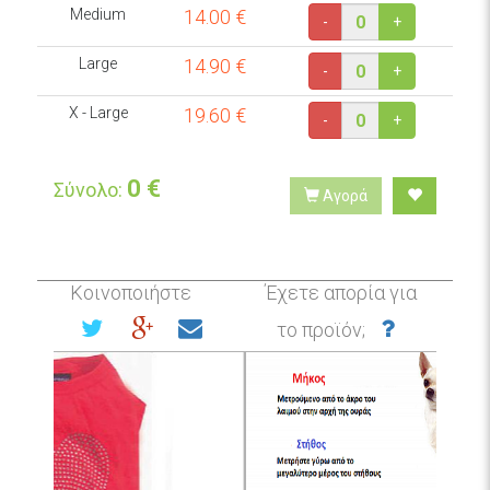
Medium
14.00
€
-
+
Large
14.90
€
-
+
X - Large
19.60
€
-
+
0
€
Σύνολο:
Αγορά
Κοινοποιήστε
Έχετε απορία για
το προϊόν;