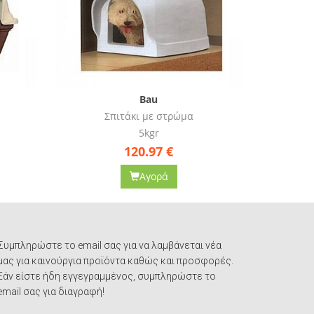
Bau
Σπιτάκι με στρώμα
Σ
7kgr
95.68
€
Αγορά
Συμπληρώστε το email σας για να λαμβάνεται νέα
μας για καινούργια προϊόντα καθώς και προσφορές.
Εάν είστε ήδη εγγεγραμμένος, συμπληρώστε το
email σας για διαγραφή!