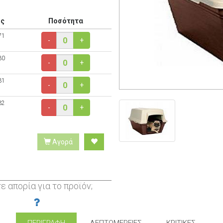
ός
Ποσότητα
71
-
+
30
-
+
31
-
+
32
-
+
Αγορά
ε απορία για το προϊόν;