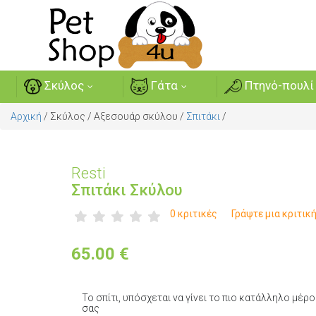
Σκύλος
Γάτα
Πτηνό-πουλί
Αρχική
/
Σκύλος
/
Αξεσουάρ σκύλου
/
Σπιτάκι
/
Resti
Σπιτάκι Σκύλου
0 κριτικές
Γράψτε μια κριτικ
65.00
€
Το σπίτι, υπόσχεται να γίνει το πιο κατάλληλο μέρ
σας