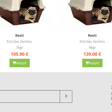
Resti
Bau
Σπιτάκι Σκύλου
Σπιτάκι με στρώμα
9kgr
5kgr
139.00
€
120.97
€
Αγορά
Αγορά