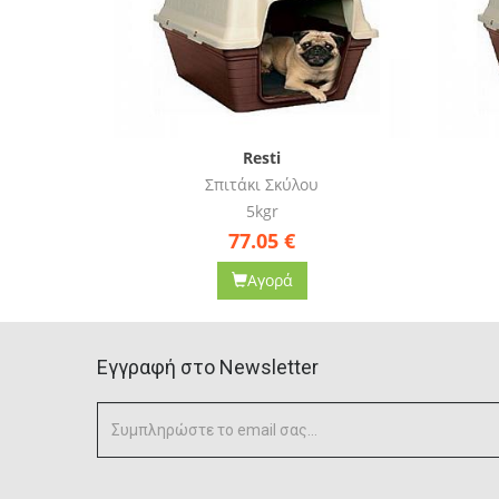
Resti
Σπιτάκι Σκύλου
7kgr
105.90
€
Αγορά
Eγγραφή στο Newsletter