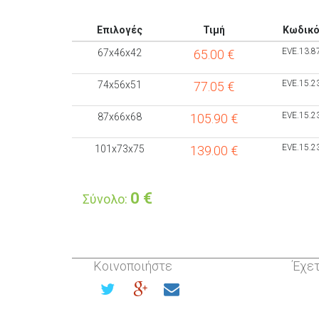
Επιλογές
Τιμή
Κωδικ
EVE.13.8
67x46x42
65.00
€
EVE.15.2
74x56x51
77.05
€
EVE.15.2
87x66x68
105.90
€
EVE.15.2
101x73x75
139.00
€
0
€
Σύνολο:
Κοινοποιήστε
Έχετ