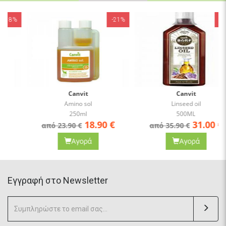
-21%
-14%
Canvit
Canvit
Amino sol
Linseed oil
250ml
500ML
18.90
€
31.00
€
από 23.90 €
από 35.90 €
Αγορά
Αγορά
Eγγραφή στο Newsletter