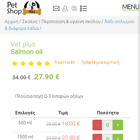
Αρχική
/
Σκύλος
/
Περιποίηση & υγιεινή σκύλου
/
Λάδι σολωμού
& διάφορα λάδια
/
Vet plus
Salmon oil
4 κριτικές
Γράψτε μια κριτική
27.90
€
34.00 €
Πλούσια πηγή Ω-3 λιπαρών οξέων
Επιλογές
Τιμή
Ποσότητα
500 ml
18.00
€
20.00 €
-
+
1000 ml
27.90
€
34.00 €
-
+