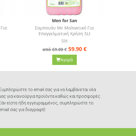
Men for San
 Για
Σαμπουάν Αnti-Itch Κατά Της
5Lt
Φαγούρας
300ml
€
10.90
€
από 13.90 €
Αγορά
Συμπληρώστε το email σας για να λαμβάνεται νέα
μας για καινούργια προϊόντα καθώς και προσφορές.
Εάν είστε ήδη εγγεγραμμένος, συμπληρώστε το
email σας για διαγραφή!