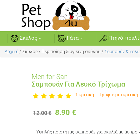
Σκύλος
Γάτα
Πτηνό-πουλί
Αρχική
/
Σκύλος
/
Περιποίηση & υγιεινή σκύλου
/
Σαμπουάν & κολώ
Men for San
Σαμπουάν Για Λευκό Τρίχωμα
1 κριτική
Γράψτε μια κριτική
8.90
€
12.00 €
Υψηλής ποιότητας σαμπουάν για σκυλιά με άσπρο 