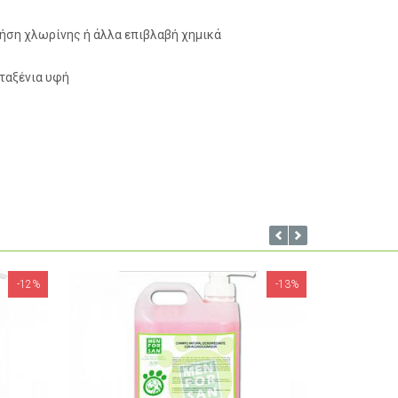
ρήση χλωρίνης ή άλλα επιβλαβή χημικά
εταξένια υφή
-13%
-22%