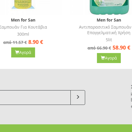
Men for San
Men for San
ντιπαρασιτικό Σαμπουάν Για
Σαμπουάν Με Μαλακτικό
Επαγγελματική Χρήση
Επαγγελματική Χρήση 
5lit
5lit
58.90
€
59.90
από 66.90 €
από 69.00 €
Αγορά
Αγορά