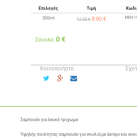
Επιλογές
Τιμή
Κωδι
MEN.1
300ml
8.90
€
12.00 €
0
€
Σύνολο:
Κοινοποιήστε
Έχετ
Σαμπουάν για λευκό τρίχωμα
Υψηλής ποιότητας σαμπουάν για σκυλιά με άσπρο και ανοιχτ