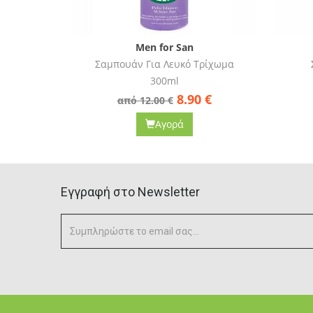
Men for San
 Τρίχωμα
Σαμπουάν Για Kουτάβια
A
300ml
90
€
8.90
€
από 11.57 €
Αγορά
Eγγραφή στο Newsletter