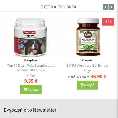
ΣΧΕΤΙΚΑ ΠΡΟΪΟΝΤΑ
-15%
Beaphar
Canvit
Top 10 Dog - Πολυβιταμίνες για
B.A.R.F Aloe Vera Gel Extract
σκύλους 180 δισκία.
40gr
200gr
36.90
€
από 43.50 €
9.35
€
Αγορά
Αγορά
Eγγραφή στο Newsletter