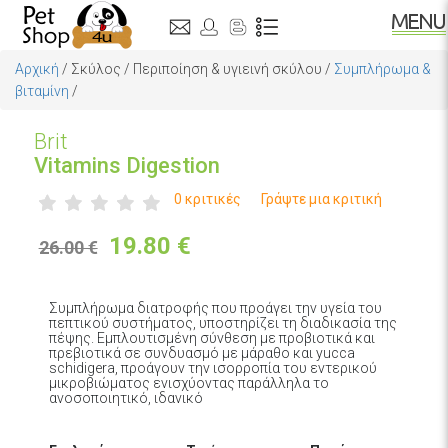
Αρχική
/
Σκύλος
/
Περιποίηση & υγιεινή σκύλου
/
Συμπλήρωμα &
βιταμίνη
/
Brit
Vitamins Digestion
0 κριτικές
Γράψτε μια κριτική
19.80
€
26.00 €
Συμπλήρωμα διατροφής που προάγει την υγεία του
πεπτικού συστήματος, υποστηρίζει τη διαδικασία της
πέψης. Εμπλουτισμένη σύνθεση με προβιοτικά και
πρεβιοτικά σε συνδυασμό με μάραθο και yucca
schidigera, προάγουν την ισορροπία του εντερικού
μικροβιώματος ενισχύοντας παράλληλα το
ανοσοποιητικό, ιδανικό