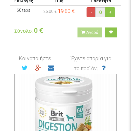
Επιλογές
Τιμή
Ποσότητα
60 tabs
19.80
€
26.00 €
-
+
0
€
Σύνολο:
Αγορά
Κοινοποιήστε
Έχετε απορία για
το προϊόν;