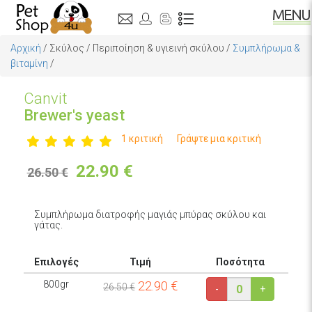
Αρχική
/
Σκύλος
/
Περιποίηση & υγιεινή σκύλου
/
Συμπλήρωμα &
βιταμίνη
/
Canvit
Brewer's yeast
1 κριτική
Γράψτε μια κριτική
22.90
€
26.50 €
Συμπλήρωμα διατροφής μαγιάς μπύρας σκύλου και
γάτας.
Επιλογές
Τιμή
Ποσότητα
800gr
22.90
€
26.50 €
-
+