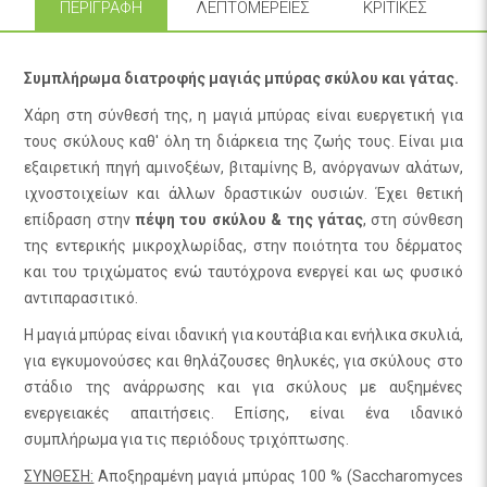
ΠΕΡΙΓΡΑΦΉ
ΛΕΠΤΟΜΈΡΕΙΕΣ
ΚΡΙΤΙΚΈΣ
Συμπλήρωμα διατροφής μαγιάς μπύρας
σκύλου και γάτας.
Χάρη στη σύνθεσή της, η μαγιά μπύρας είναι ευεργετική για
τους σκύλους καθ' όλη τη διάρκεια της ζωής τους. Είναι μια
εξαιρετική πηγή αμινοξέων, βιταμίνης Β, ανόργανων αλάτων,
ιχνοστοιχείων και άλλων δραστικών ουσιών. Έχει θετική
επίδραση στην
πέψη του σκύλου & της γάτας
, στη σύνθεση
της εντερικής μικροχλωρίδας, στην ποιότητα του δέρματος
και του τριχώματος ενώ ταυτόχρονα ενεργεί και ως φυσικό
αντιπαρασιτικό.
Η μαγιά μπύρας είναι ιδανική για κουτάβια και ενήλικα σκυλιά,
για εγκυμονούσες και θηλάζουσες θηλυκές, για σκύλους στο
στάδιο της ανάρρωσης και για σκύλους με αυξημένες
ενεργειακές απαιτήσεις. Επίσης, είναι ένα ιδανικό
συμπλήρωμα για τις περιόδους τριχόπτωσης.
ΣΥΝΘΕΣΗ:
Αποξηραμένη μαγιά μπύρας 100 % (Saccharomyces