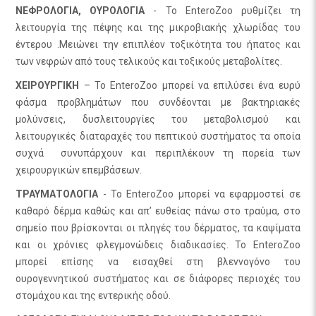
ΝΕΦΡΟΛΟΓΙΑ, ΟΥΡΟΛΟΓΙΑ
- Το EnteroZoo ρυθμίζει τη
λειτουργία της πέψης και της μικροβιακής χλωρίδας του
έντερου .Μειώνει την επιπλέον τοξικότητα του ήπατος και
των νεφρών από τους τελικούς και τοξικούς μεταβολίτες.
ΧΕΙΡΟΥΡΓΙΚΗ
– Το EnteroZoo μπορεί να επιλύσει ένα ευρύ
φάσμα προβλημάτων που συνδέονται με βακτηριακές
μολύνσεις, δυσλειτουργίες του μεταβολισμού και
λειτουργικές διαταραχές του πεπτικού συστήματος τα οποία
συχνά συνυπάρχουν και περιπλέκουν τη πορεία των
χειρουργικών επεμβάσεων.
ΤΡΑΥΜΑΤΟΛΟΓΙΑ
- Το EnteroZoo μπορεί να εφαρμοστεί σε
καθαρό δέρμα καθώς και απ’ ευθείας πάνω στο τραύμα, στο
σημείο που βρίσκονται οι πληγές του δέρματος, τα καψίματα
και οι χρόνιες φλεγμονώδεις διαδικασίες. Το EnteroZoo
μπορεί επίσης να εισαχθεί στη βλεννογόνο του
ουρογεννητικού συστήματος και σε διάφορες περιοχές του
στομάχου και της εντερικής οδού.