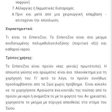
νεφρών).
Αλλεργίες ή δερματικές διαταραχές.
Πριν και μετά από μια χειρουργική επέμβαση -
επιταχύνει την επούλωση.
Χαρακτηριστκά:
Τι είναι το EnteroZoo; Το EnteroZoo είναι ένα μείγμα
ενυδατωμένης πολυμεθυλοσιλοξάνης (πυριτικό οξύ) και
καθαρού νερού.
Τρόπος χρήσης:
Το EnteroZoo είναι προϊόν νέας γενιάς( πρωτότυπο). Η
απουσία γεύσης και αρώματος είναι ένα πλεονέκτημα για τη
χορήγησή του. Γι’ αυτό το λόγο, το προϊόν συνήθως
προσλαμβάνεται από τα ζώα χωρίς πρόβλημα. Είναι εύκολο
να το χορηγήσετε. Αραιώστε ένα κουτάλι της σούπας από το
προϊόν με νερό ή αναμείξτε το με το φαγητό του. Αν χρειαστεί,
χορηγείστε το μείγμα με σύριγγα απευθείας στο στόμα του
ζώου.