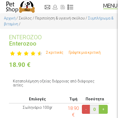
Αρχική
/
Σκύλος
/
Περιποίηση & υγιεινή σκύλου
/
Συμπλήρωμα &
βιταμίνη
/
ΕNTEROZOO
Enterozoo
2 κριτικές
Γράψτε μια κριτική
18.90
€
Καταπολέμηση οξείας διάρροιας από διάφορες
αιτίες.
Επιλογές
Τιμή
Ποσότητα
Σωληνάριο 100gr
18.90
-
+
€