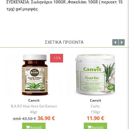
ΣΥΣΚΕΥΑΣΙΑ: Σωληνάριο 100GR ,Φακελάκι 10GR ( περιεκτ 15
τμχ) gel μορφής.
ΣΧΕΤΙΚΑ ΠΡΟΪΟΝΤΑ
-15%
Canvit
Canvit
B.A.R.F Aloe Vera Gel Extract
Carlic
40gr
150gr
36.90
€
11.90
€
από 43.50 €
Αγορά
Αγορά