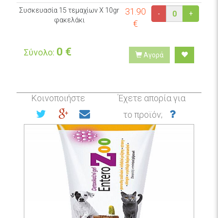
Συσκευασία 15 τεμαχίων Χ 10gr
31.90
-
+
φακελάκι
€
0
€
Σύνολο:
Αγορά
Κοινοποιήστε
Έχετε απορία για
το προϊόν;