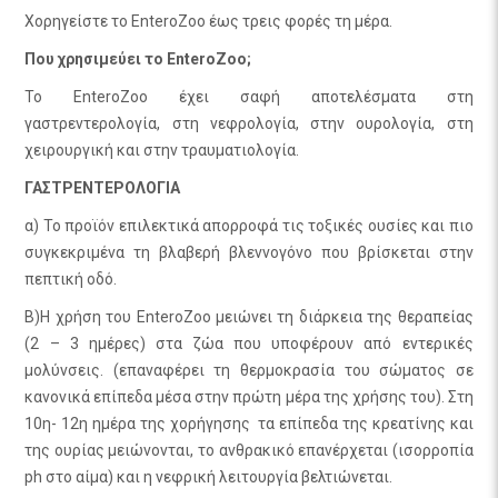
Χορηγείστε το EnteroZoo έως τρεις φορές τη μέρα.
Που χρησιμεύει το EnteroZoo;
Το EnteroZoo έχει σαφή αποτελέσματα στη
γαστρεντερολογία, στη νεφρολογία, στην ουρολογία, στη
χειρουργική και στην τραυματιολογία.
ΓΑΣΤΡΕΝΤΕΡΟΛΟΓΙΑ
α) Το προϊόν επιλεκτικά απορροφά τις τοξικές ουσίες και πιο
συγκεκριμένα τη βλαβερή βλεννογόνο που βρίσκεται στην
πεπτική οδό.
Β)Η χρήση του EnteroZoo μειώνει τη διάρκεια της θεραπείας
(2 – 3 ημέρες) στα ζώα που υποφέρουν από εντερικές
μολύνσεις. (επαναφέρει τη θερμοκρασία του σώματος σε
κανονικά επίπεδα μέσα στην πρώτη μέρα της χρήσης του). Στη
10η- 12η ημέρα της χορήγησης τα επίπεδα της κρεατίνης και
της ουρίας μειώνονται, το ανθρακικό επανέρχεται (ισορροπία
ph στο αίμα) και η νεφρική λειτουργία βελτιώνεται.