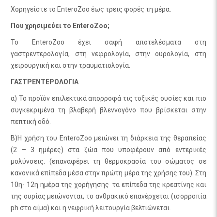
Χορηγείστε το EnteroZoo έως τρεις φορές τη μέρα.
Που χρησιμεύει το EnteroZoo;
Το EnteroZoo έχει σαφή αποτελέσματα στη
γαστρεντερολογία, στη νεφρολογία, στην ουρολογία, στη
χειρουργική και στην τραυματιολογία.
ΓΑΣΤΡΕΝΤΕΡΟΛΟΓΙΑ
α) Το προϊόν επιλεκτικά απορροφά τις τοξικές ουσίες και πιο
συγκεκριμένα τη βλαβερή βλεννογόνο που βρίσκεται στην
πεπτική οδό.
Β)Η χρήση του EnteroZoo μειώνει τη διάρκεια της θεραπείας
(2 – 3 ημέρες) στα ζώα που υποφέρουν από εντερικές
μολύνσεις. (επαναφέρει τη θερμοκρασία του σώματος σε
κανονικά επίπεδα μέσα στην πρώτη μέρα της χρήσης του). Στη
10η- 12η ημέρα της χορήγησης τα επίπεδα της κρεατίνης και
της ουρίας μειώνονται, το ανθρακικό επανέρχεται (ισορροπία
ph στο αίμα) και η νεφρική λειτουργία βελτιώνεται.