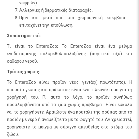
νεφρών).
Αλλεργίες ή δερματικές διαταραχές.
Πριν και μετά από μια χειρουργική επέμβαση -
επιταχύνει την επούλωση.
Χαρακτηριστκά:
Τι είναι το EnteroZoo; Το EnteroZoo είναι ένα μείγμα
ενυδατωμένης πολυμεθυλοσιλοξάνης (πυριτικό οξύ) και
καθαρού νερού.
Τρόπος χρήσης:
Το EnteroZoo είναι προϊόν νέας γενιάς( πρωτότυπο). Η
απουσία γεύσης και αρώματος είναι ένα πλεονέκτημα για τη
χορήγησή του. Γι’ αυτό το λόγο, το προϊόν συνήθως
προσλαμβάνεται από τα ζώα χωρίς πρόβλημα. Είναι εύκολο
να το χορηγήσετε. Αραιώστε ένα κουτάλι της σούπας από το
προϊόν με νερό ή αναμείξτε το με το φαγητό του. Αν χρειαστεί,
χορηγείστε το μείγμα με σύριγγα απευθείας στο στόμα του
ζώου.