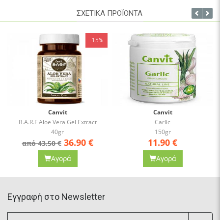
ΣΥΣΚΕΥΑΣΙΑ: Σωληνάριο 100GR ,Φακελάκι 10GR ( περιεκτ 15
ΣΧΕΤΙΚΑ ΠΡΟΪΟΝΤΑ
τμχ) gel μορφής.
-15%
Canvit
Canvit
B.A.R.F Aloe Vera Gel Extract
Carlic
40gr
150gr
36.90
€
11.90
€
από 43.50 €
Αγορά
Αγορά
Eγγραφή στο Newsletter