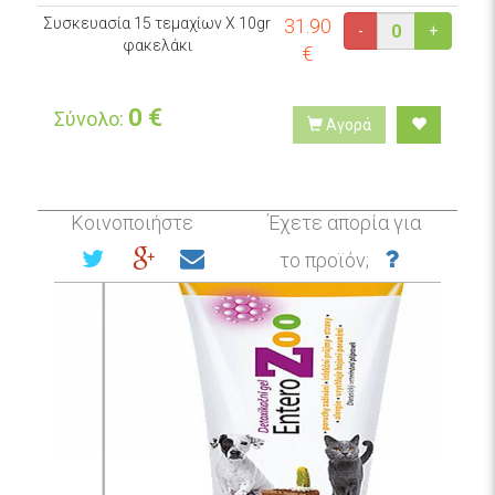
Συσκευασία 15 τεμαχίων Χ 10gr
31.90
-
+
φακελάκι
€
0
€
Σύνολο:
Αγορά
Κοινοποιήστε
Έχετε απορία για
το προϊόν;