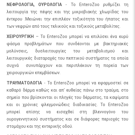
ΝΕΦΡΟΛΟΓΙΑ, ΟΥΡΟΛΟΓΙΑ
- Το EnteroZoo ρυθμίζει τη
λειτουργία της πέψης και της μικροβιακής χλωρίδας του
έντερου .Μειώνει την επιπλέον τοξικότητα του ήπατος και
των νεφρών από τους τελικούς και τοξικούς μεταβολίτες.
ΧΕΙΡΟΥΡΓΙΚΗ
– Το EnteroZoo μπορεί να επιλύσει ένα ευρύ
φάσμα προβλημάτων που συνδέονται με βακτηριακές
μολύνσεις, δυσλειτουργίες του μεταβολισμού και
λειτουργικές διαταραχές του πεπτικού συστήματος τα οποία
συχνά συνυπάρχουν και περιπλέκουν τη πορεία των
χειρουργικών επεμβάσεων.
ΤΡΑΥΜΑΤΟΛΟΓΙΑ
- Το EnteroZoo μπορεί να εφαρμοστεί σε
καθαρό δέρμα καθώς και απ’ ευθείας πάνω στο τραύμα, στο
σημείο που βρίσκονται οι πληγές του δέρματος, τα καψίματα
και οι χρόνιες φλεγμονώδεις διαδικασίες. Το EnteroZoo
μπορεί επίσης να εισαχθεί στη βλεννογόνο του
ουρογεννητικού συστήματος και σε διάφορες περιοχές του
στομάχου και της εντερικής οδού.