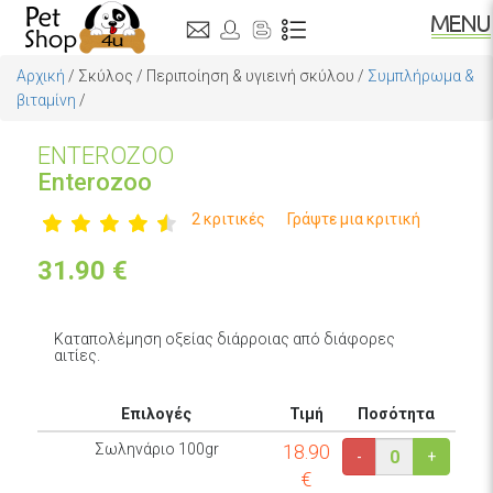
Αρχική
/
Σκύλος
/
Περιποίηση & υγιεινή σκύλου
/
Συμπλήρωμα &
βιταμίνη
/
ΕNTEROZOO
Enterozoo
2 κριτικές
Γράψτε μια κριτική
31.90
€
Καταπολέμηση οξείας διάρροιας από διάφορες
αιτίες.
Επιλογές
Τιμή
Ποσότητα
Σωληνάριο 100gr
18.90
-
+
€