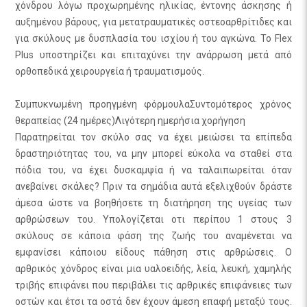
χόνδρου λόγω προχωρημένης ηλικίας, έντονης άσκησης ή
αυξημένου βάρους, για μετατραυματικές οστεοαρθρίτιδες και
για σκύλους με δυσπλασία του ισχίου ή του αγκώνα. Το Flex
Plus υποστηρίζει και επιταχύνει την ανάρρωση μετά από
ορθοπεδικά χειρουργεία ή τραυματισμούς.
Συμπυκνωμένη προηγμένη φόρμουλαΣυντομότερος χρόνος
θεραπείας (24 ημέρες)Λιγότερη ημερήσια χορήγηση
Παρατηρείται τον σκύλο σας να έχει μειώσει τα επίπεδα
δραστηριότητας του, να μην μπορεί εύκολα να σταθεί στα
πόδια του, να έχει δυσκαμψία ή να ταλαιπωρείται όταν
ανεβαίνει σκάλες? Πριν τα σημάδια αυτά εξελιχθούν δράστε
άμεσα ώστε να βοηθήσετε τη διατήρηση της υγείας των
αρθρώσεων του. Υπολογίζεται οτι περίπου 1 στους 3
σκύλους σε κάποια φάση της ζωής του αναμένεται να
εμφανίσει κάποιου είδους πάθηση στις αρθρώσεις. Ο
αρθρικός χόνδρος είναι μια υαλοειδής, λεία, λευκή, χαμηλής
τριβής επιφάνει που περιβάλει τις αρθρικές επιφάνειες των
οστών και έτσι τα οστά δεν έχουν άμεση επαφή μεταξύ τους.