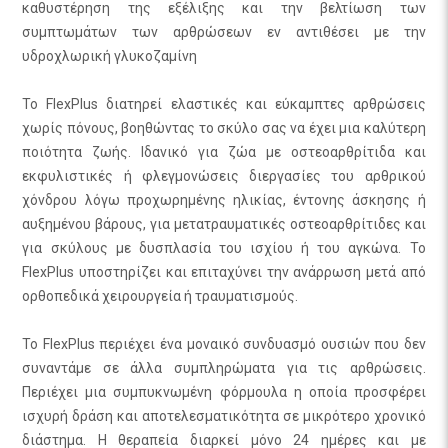
καθυστέρηση της εξέλιξης και την βελτίωση των
συμπτωμάτων των αρθρώσεων εν αντιθέσει με την
υδροχλωρική γλυκοζαμίνη
Το FlexPlus διατηρεί ελαστικές και εύκαμπτες αρθρώσεις
χωρίς πόνους, βοηθώντας το σκύλο σας να έχει μια καλύτερη
ποιότητα ζωής. Ιδανικό για ζώα με οστεοαρθρίτιδα και
εκφυλιστικές ή φλεγμονώσεις διεργασίες του αρθρικού
χόνδρου λόγω προχωρημένης ηλικίας, έντονης άσκησης ή
αυξημένου βάρους, για μετατραυματικές οστεοαρθρίτιδες και
για σκύλους με δυσπλασία του ισχίου ή του αγκώνα. Το
FlexPlus υποστηρίζει και επιταχύνει την ανάρρωση μετά από
ορθοπεδικά χειρουργεία ή τραυματισμούς.
Το FlexPlus περιέχει ένα μοναικό συνδυασμό ουσιών που δεν
συναντάμε σε άλλα συμπληρώματα για τις αρθρώσεις.
Περιέχει μια συμπυκνωμένη φόρμουλα η οποία προσφέρει
ισχυρή δράση και αποτελεσματικότητα σε μικρότερο χρονικό
διάστημα. Η θεραπεία διαρκεί μόνο 24 ημέρες και με