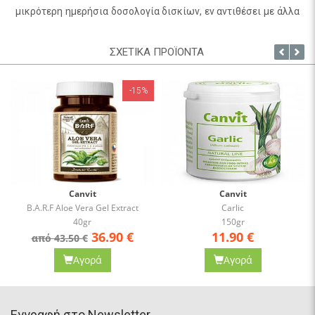
μικρότερη ημερήσια δοσολογία δισκίων, εν αντιθέσει με άλλα
σκευάσματα που φθάνουν έως και τις 40 ημέρες. Το ειδικά
μελετημένο σύμπλεγμα μαγνησίου και πολυβιταμινών που
ΣΧΕΤΙΚΑ ΠΡΟΪΟΝΤΑ
περιέχει βοηθά στην απορρόφηση των πολυβιταμινών που
περιέχει βοηθά στην απορρόφηση των ενεργών συστατικών
-15%
από τον οργανισμό. Η βρωμελίνη ενεργοποιεί τις
αντιφλεγμονώσεις προσταγλαδίνες, ενώ το σύμπλεγμα
βιταμινών Β βοηθά το νευρικό σύστημα. Προσφέρει σταθερά
αποτελέσματα ακόμα και μετά την διακοπή της θεραπείας.
Μπορεί να χορηγηθεί άφοβα και ως πρόληψη χωρίς να
επιβαρύνει τον οργανισμό .Δεν προκαλεί παρενέργειες.
Canvit
Canvit
B.A.R.F Aloe Vera Gel Extract
Carlic
40gr
150gr
36.90
€
11.90
€
από 43.50 €
Αγορά
Αγορά
Eγγραφή στο Newsletter