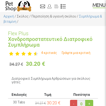
Αρχική
/
Σκύλος
/
Περιποίηση & υγιεινή σκύλου
/
Συμπλήρωμα &
βιταμίνη
/
Flex Plus
Χονδροπροστατευτικό Διατροφικό
Συμπλήρωμα
4 κριτικές
Γράψτε μια κριτική
30.20
€
34.27 €
Διατροφικό Συμπλήρωμα Αρθρώσεων για σκύλους
γάτες
Επιλογές
Τιμή
Ποσότητα
30 Tabs
30.20
€
34.27 €
-
+