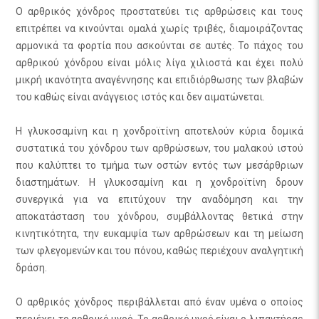
Ο αρθρικός χόνδρος προστατεύει τις αρθρώσεις και τους
επιτρέπει να κινούνται ομαλά χωρίς τριβές, διαμοιράζοντας
αρμονικά τα φορτία που ασκούνται σε αυτές. Το πάχος του
αρθρικού χόνδρου είναι μόλις λίγα χιλιοστά και έχει πολύ
μικρή ικανότητα αναγέννησης και επιδιόρθωσης των βλαβών
του καθώς είναι ανάγγειος ιστός και δεν αιματώνεται.
Η γλυκοσαμίνη και η χονδροϊτίνη αποτελούν κύρια δομικά
συστατικά του χόνδρου των αρθρώσεων, του μαλακού ιστού
που καλύπτει το τμήμα των οστών εντός των μεσάρθριων
διαστημάτων. Η γλυκοσαμίνη και η χονδροϊτίνη δρουν
συνεργικά για να επιτύχουν την αναδόμηση και την
αποκατάσταση του χόνδρου, συμβάλλοντας θετικά στην
κινητικότητα, την ευκαμψία των αρθρώσεων και τη μείωση
των φλεγομενών και του πόνου, καθώς περιέχουν αναλγητική
δράση.
Ο αρθρικός χόνδρος περιβάλλεται από έναν υμένα ο οποίος
περιέχει το αρθρικό υγρό. Το αρθρικό υγρό είναι ο λιπαντήρας