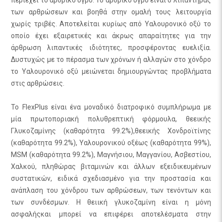
των αρθρώσεων και βοηθά στην ομαλή τους λειτουργία
χωρίς τριβές. Αποτελείται κυρίως από Υαλουρονικό οξύ το
οποίο έχει εξαιρετικές και άκρως απαραίτητες για την
άρθρωση λιπαντικές ιδιότητες, προσφέροντας ευελιξία.
Δυστυχώς με το πέρασμα των χρόνων ή αλλαγών στο χόνδρο
το Υαλουρονικό οξύ μειώνεται δημιουργώντας προβλήματα
στις αρθρώσεις.
Το FlexPlus είναι ένα μοναδικό διατροφικό συμπλήρωμα με
μία πρωτοποριακή πολυθρεπτική φόρμουλα, θεεικής
Γλυκοζαμίνης (καθαρότητα 99.2%),θεεικής Χονδροϊτίνης
(καθαρότητα 99.2%), Υαλουρονικού οξέως (καθαρότητα 99%),
MSM (καθαρότητα 99.2%), Μαγνήσιου, Μαγγανίου, Ασβεστίου,
Χαλκού, πληθώρας βιταμινών και άλλων εξειδικευμένων
συστατικών, ειδικά σχεδιασμένο για την προστασία και
ανάπλαση του χόνδρου των αρθρώσεων, των τενόντων και
των συνδέσμων. Η θειική γλυκοζαμίνη είναι η μόνη
ασφαλήςκαι μπορεί να επιφέρει αποτελέσματα στην