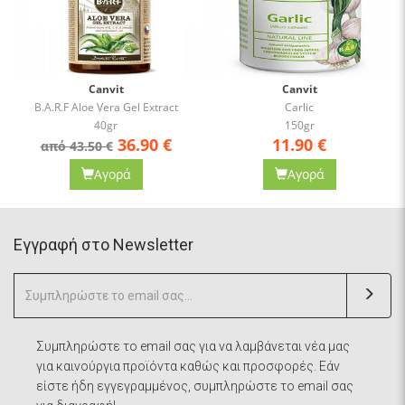
Canvit
Canvit
B.A.R.F Aloe Vera Gel Extract
Carlic
40gr
150gr
36.90
€
11.90
€
από 43.50 €
Αγορά
Αγορά
Eγγραφή στο Newsletter
Συμπληρώστε το email σας για να λαμβάνεται νέα μας
για καινούργια προϊόντα καθώς και προσφορές. Εάν
είστε ήδη εγγεγραμμένος, συμπληρώστε το email σας