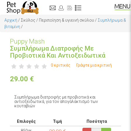
Αρχική
/
Σκύλος
/
Περιποίηση & υγιεινή σκύλου
/
Συμπλήρωμα &
βιταμίνη
/
Puppy Mash
Συμπλήρωμα Διατροφής Με
Προβιοτικά Και Αντιοξειδωτικά
0 κριτικές
Γράψτε μια κριτική
29.00
€
Συμπλήρωμα διατροφής με προβιοτικά και
αντιοξειδωτικά, για τον απογαλακτισμό των
κουταβιών
Επιλογές
Τιμή
Ποσότητα
850gr