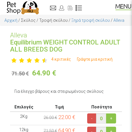
Αρχική
/
Σκύλος
/
Τροφή σκύλου
/
Ξηρά τροφή σκύλου
/
Alleva
Alleva
Equilibrium WEIGHT CONTROL ADULT
ALL BREEDS DOG
4 κριτικές
Γράψτε μια κριτική
64.90
€
71.50 €
Για έλεγχο βάρους και στειρωμένους σκύλους
Επιλογές
Τιμή
Ποσότητα
2Kg
22.00
€
26.00 €
-
+
12kg
64.90
€
71.50 €
-
+