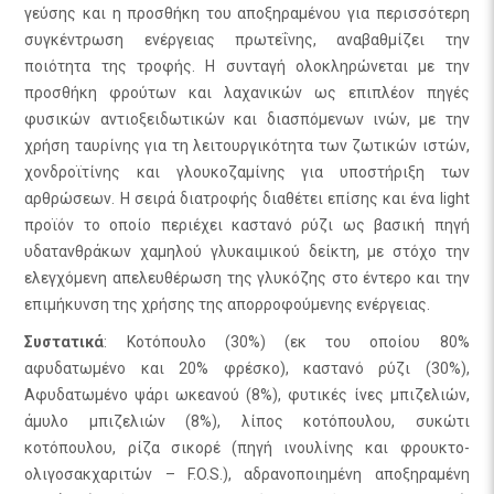
γεύσης και η προσθήκη του αποξηραμένου για περισσότερη
συγκέντρωση ενέργειας πρωτεΐνης, αναβαθμίζει την
ποιότητα της τροφής. Η συνταγή ολοκληρώνεται με την
προσθήκη φρούτων και λαχανικών ως επιπλέον πηγές
φυσικών αντιοξειδωτικών και διασπόμενων ινών, με την
χρήση ταυρίνης για τη λειτουργικότητα των ζωτικών ιστών,
χονδροϊτίνης και γλουκοζαμίνης για υποστήριξη των
αρθρώσεων. Η σειρά διατροφής διαθέτει επίσης και ένα light
προϊόν το οποίο περιέχει καστανό ρύζι ως βασική πηγή
υδατανθράκων χαμηλού γλυκαιμικού δείκτη, με στόχο την
ελεγχόμενη απελευθέρωση της γλυκόζης στο έντερο και την
επιμήκυνση της χρήσης της απορροφούμενης ενέργειας.
Συστατικά
: Κοτόπουλο (30%) (εκ του οποίου 80%
αφυδατωμένο και 20% φρέσκο), καστανό ρύζι (30%),
Αφυδατωμένο ψάρι ωκεανού (8%), φυτικές ίνες μπιζελιών,
άμυλο μπιζελιών (8%), λίπος κοτόπουλου, συκώτι
κοτόπουλου, ρίζα σικορέ (πηγή ινουλίνης και φρουκτο-
ολιγοσακχαριτών – F.O.S.), αδρανοποιημένη αποξηραμένη