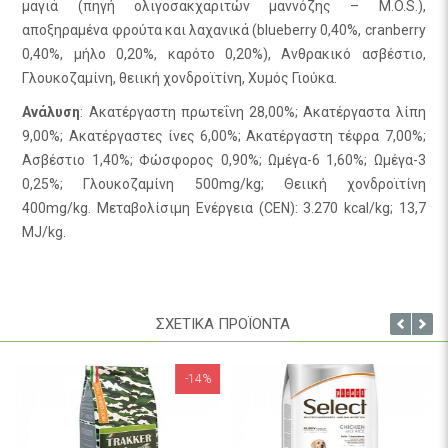
μαγιά (πηγή ολιγοσακχαριτών μαννόζης – M.O.S.),
αποξηραμένα φρούτα και λαχανικά (blueberry 0,40%, cranberry
0,40%, μήλο 0,20%, καρότο 0,20%), Ανθρακικό ασβέστιο,
Γλουκοζαμίνη, θειική χονδροϊτίνη, Χυμός Γιούκα.
Ανάλυση
: Aκατέργαστη πρωτεΐνη 28,00%; Ακατέργαστα λίπη
9,00%; Ακατέργαστες ίνες 6,00%; Ακατέργαστη τέφρα 7,00%;
Ασβέστιο 1,40%; Φώσφορος 0,90%; Ωμέγα-6 1,60%; Ωμέγα-3
0,25%; Γλουκοζαμίνη 500mg/kg; Θειική χονδροϊτίνη
400mg/kg. Μεταβολίσιμη Ενέργεια (CEN): 3.270 kcal/kg; 13,7
MJ/kg.
ΣΧΕΤΙΚΑ ΠΡΟΪΟΝΤΑ
-14%