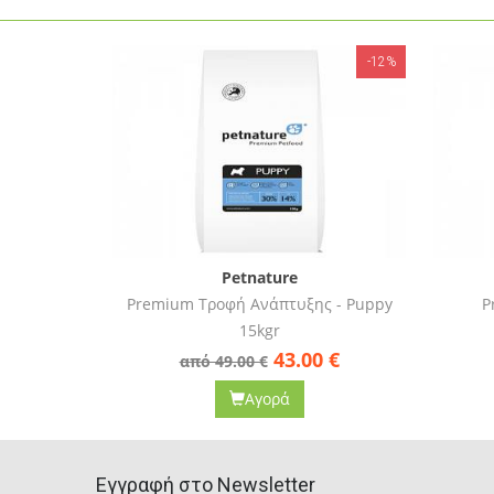
-12%
-13%
Petnature
ς - Puppy
Premium Τροφή Ενέργειας
Η
15kgr
0
€
45.50
€
από 52.00 €
Αγορά
Eγγραφή στο Newsletter