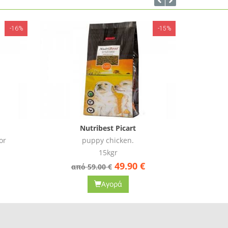
-15%
-15%
Nutribest Picart
Adult chicken and rice
15kgr
44.00
€
από 52.00 €
απ
Αγορά