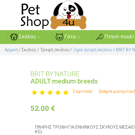
Σκύλος
Γάτα
Πτηνό-πουλί
Αρχική
/
Σκύλος
/
Τροφή σκύλου
/
Ξηρά τροφή σκύλου
/
BRIT BY 
BRIT BY NATURE
ADULT medium breeds
2 κριτικές
Γράψτε μια κριτικ
52.00
€
ΠΛΗΡΗΣ ΤΡΟΦΗ ΓΙΑ ΕΝΗΛΙΚΟΥΣ ΣΚΥΛΟΥΣ ΜΕΣΑΙΟ
KG).