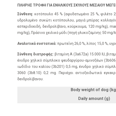
ΠΛΗΡΗΣ ΤΡΟΦΗ ΓΙΑ ΕΝΗΛΙΚΟΥΣ ΣΚΥΛΟΥΣ ΜΕΣΑΙΟΥ ΜΕΓΕΘ
Σύνθεση:
κοτόπουλο 45 % (αφυδατωμένο 25 %, φιλέτο 20
υδρολυμένο συκώτι κοτόπουλου, μαγιά μπύρας κολλαγόν
εσπεριδοειδή, δενδρολίβανο, κούρκουμα, 120 mg/kg), ma
mg/kg), Πράσινο χειλικό μύδι (πηγή γλυκοζαμίνης 50 mg/k
Αναλυτικά συστατικά:
πρωτεΐνη 26,0 %, λίπος 15,0 %, υγρ
Σύνθεση διατροφής:
βιταμίνη A (3a672a) 15.000 IU, βιτα
ένυδρο χηλικό σύμπλοκο ψευδαργύρου-αμινοξέων (3b606) 
ιωδίδιο του καλίου (3b201) 0,5 mg, ένυδρο χηλικό σύμπ
3060 (3b8.10) 0,2 mg. Περιέχει αντιοξειδωτικά εγκε
δενδρολίβανου.
Body weight of dog (kg
Daily amount (g)