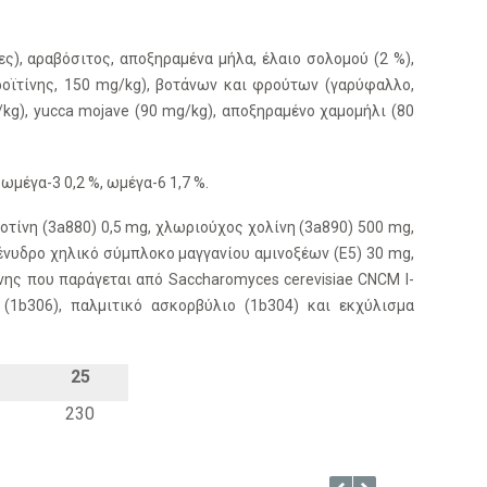
), αραβόσιτος, αποξηραμένα μήλα, έλαιο σολομού (2 %),
οϊτίνης, 150 mg/kg), βοτάνων και φρούτων (γαρύφαλλο,
kg), yucca mojave (90 mg/kg), αποξηραμένο χαμομήλι (80
 ωμέγα-3 0,2 %, ωμέγα-6 1,7 %.
βιοτίνη (3a880) 0,5 mg, χλωριούχος χολίνη (3a890) 500 mg,
ένυδρο χηλικό σύμπλοκο μαγγανίου αμινοξέων (E5) 30 mg,
νης που παράγεται από Saccharomyces cerevisiae CNCM I-
(1b306), παλμιτικό ασκορβύλιο (1b304) και εκχύλισμα
25
230