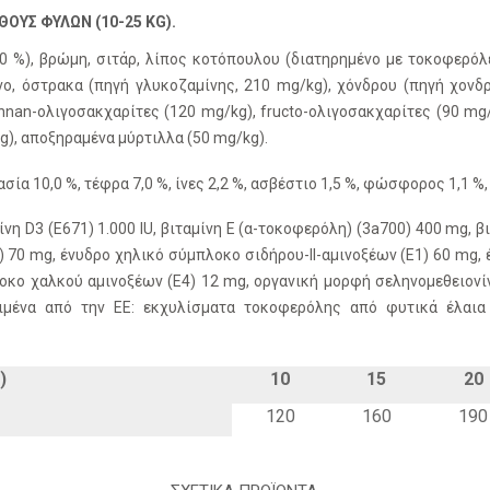
ΟΥΣ ΦΥΛΩΝ (10-25 KG).
 %), βρώμη, σιτάρ, λίπος κοτόπουλου (διατηρημένο με τοκοφερόλες
ο, όστρακα (πηγή γλυκοζαμίνης, 210 mg/kg), χόνδρου (πηγή χονδρ
nnan-ολιγοσακχαρίτες (120 mg/kg), fructo-ολιγοσακχαρίτες (90 mg/
g), αποξηραμένα μύρτιλλα (50 mg/kg).
ασία 10,0 %, τέφρα 7,0 %, ίνες 2,2 %, ασβέστιο 1,5 %, φώσφορος 1,1 %,
μίνη D3 (E671) 1.000 IU, βιταμίνη E (α-τοκοφερόλη) (3a700) 400 mg, 
70 mg, ένυδρο χηλικό σύμπλοκο σιδήρου-ΙΙ-αμινοξέων (E1) 60 mg, 
λοκο χαλκού αμινοξέων (E4) 12 mg, oργανική μορφή σεληνομεθειονί
κριμένα από την ΕΕ: εκχυλίσματα τοκοφερόλης από φυτικά έλαια 
)
10
15
20
120
160
190