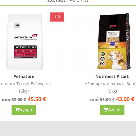
ΣΧΕΤΙΚΑ ΠΡΟΪΟΝΤΑ
-16%
Nutribest Picart
Nutribest Picart
λικιωμένοι σκύλοι. Senior
puppy chicken.
15kgr
15kgr
43.00
€
49.90
€
από 51.00 €
από 59.00 €
Αγορά
Αγορά