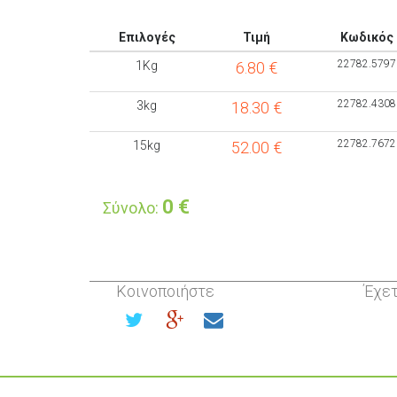
Επιλογές
Τιμή
Κωδικός
22782.5797
1Kg
6.80
€
22782.4308
3kg
18.30
€
22782.7672
15kg
52.00
€
0
€
Σύνολο:
Κοινοποιήστε
Έχετ