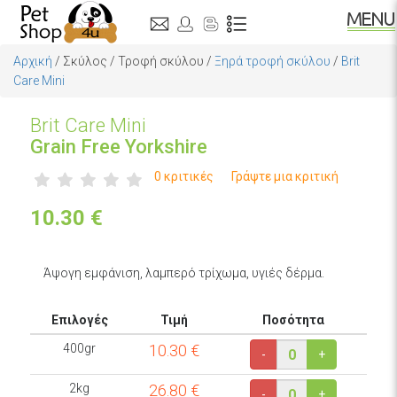
Αρχική
/
Σκύλος
/
Τροφή σκύλου
/
Ξηρά τροφή σκύλου
/
Brit
Care Mini
Brit Care Mini
Grain Free Yorkshire
0 κριτικές
Γράψτε μια κριτική
10.30
€
Άψογη εμφάνιση, λαμπερό τρίχωμα, υγιές δέρμα.
Επιλογές
Τιμή
Ποσότητα
400gr
10.30
€
-
+
2kg
26.80
€
-
+