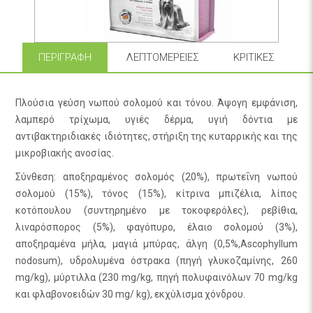
ΠΕΡΙΓΡΑΦΉ
ΛΕΠΤΟΜΈΡΕΙΕΣ
ΚΡΙΤΙΚΈΣ
Πλούσια γεύση νωπού σολομού και τόνου. Άψογη εμφάνιση,
λαμπερό τρίχωμα, υγιές δέρμα, υγιή δόντια με
αντιβακτηριδιακές ιδιότητες, στήριξη της κυταρρικής και της
μικροβιακής ανοσίας.
Σύνθεση: αποξηραμένος σολομός (20%), πρωτεΐνη νωπού
σολομού (15%), τόνος (15%), κίτρινα μπιζέλια, λίπος
κοτόπουλου (συντηρημένο με τοκοφερόλες), ρεβίθια,
λιναρόσπορος (5%), φαγόπυρο, έλαιο σολομού (3%),
αποξηραμένα μήλα, μαγιά μπύρας, άλγη (0,5%,Ascophyllum
nodosum), υδρολυμένα όστρακα (πηγή γλυκοζαμίνης, 260
mg/kg), μύρτιλλα (230 mg/kg, πηγή πολυφαινόλων 70 mg/kg
και φλαβονοειδών 30 mg/ kg), εκχύλισμα χόνδρου.