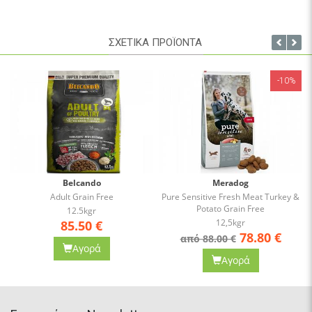
ΣΧΕΤΙΚΑ ΠΡΟΪΟΝΤΑ
-10%
-1
Meradog
Meradog
Pure Sensitive Fresh Meat Turkey &
PURE FRESH MEAT CHICKEN 
Potato Grain Free
POTATO-GRAIN FREE
12,5kgr
12.5kgr
78.80
€
78.80
€
από 88.00 €
από 88.50 €
Αγορά
Αγορά