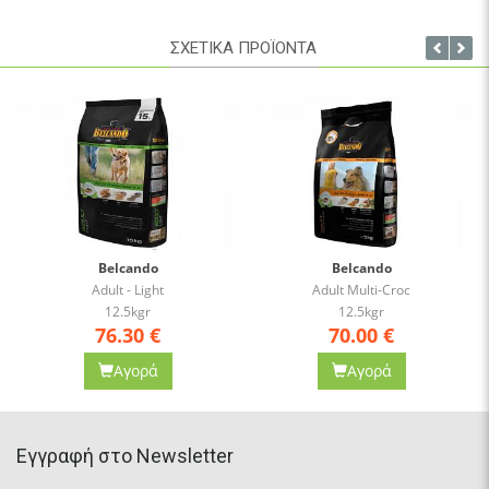
ΣΧΕΤΙΚΑ ΠΡΟΪΟΝΤΑ
Belcando
Belcando
Adult - Light
Adult Multi-Croc
12.5kgr
12.5kgr
76.30
€
70.00
€
Αγορά
Αγορά
Eγγραφή στο Newsletter