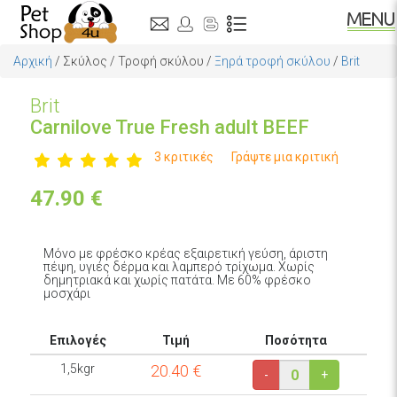
Αρχική
/
Σκύλος
/
Τροφή σκύλου
/
Ξηρά τροφή σκύλου
/
Brit
Brit
Carnilove True Fresh adult BEEF
3 κριτικές
Γράψτε μια κριτική
47.90
€
Μόνο με φρέσκο κρέας εξαιρετική γεύση, άριστη
πέψη, υγιές δέρμα και λαμπερό τρίχωμα. Χωρίς
δημητριακά και χωρίς πατάτα. Με 60% φρέσκο
μοσχάρι
Επιλογές
Τιμή
Ποσότητα
1,5kgr
20.40
€
-
+