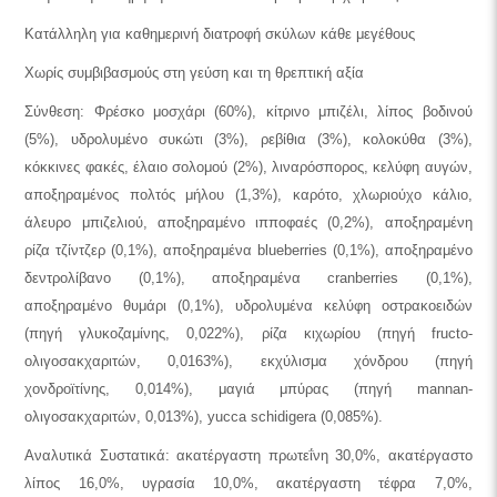
Κατάλληλη για καθημερινή διατροφή σκύλων κάθε μεγέθους
Χωρίς συμβιβασμούς στη γεύση και τη θρεπτική αξία
Σύνθεση: Φρέσκο μοσχάρι (60%), κίτρινο μπιζέλι, λίπος βοδινού
(5%), υδρολυμένο συκώτι (3%), ρεβίθια (3%), κολοκύθα (3%),
κόκκινες φακές, έλαιο σολομού (2%), λιναρόσπορος, κελύφη αυγών,
αποξηραμένος πολτός μήλου (1,3%), καρότο, χλωριούχο κάλιο,
άλευρο μπιζελιού, αποξηραμένο ιπποφαές (0,2%), αποξηραμένη
ρίζα τζίντζερ (0,1%), αποξηραμένα blueberries (0,1%), αποξηραμένο
δεντρολίβανο (0,1%), αποξηραμένα cranberries (0,1%),
αποξηραμένο θυμάρι (0,1%), υδρολυμένα κελύφη οστρακοειδών
(πηγή γλυκοζαμίνης, 0,022%), ρίζα κιχωρίου (πηγή fructo-
ολιγοσακχαριτών, 0,0163%), εκχύλισμα χόνδρου (πηγή
χονδροϊτίνης, 0,014%), μαγιά μπύρας (πηγή mannan-
ολιγοσακχαριτών, 0,013%), yucca schidigera (0,085%).
Αναλυτικά Συστατικά: ακατέργαστη πρωτεΐνη 30,0%, ακατέργαστο
λίπος 16,0%, υγρασία 10,0%, ακατέργαστη τέφρα 7,0%,