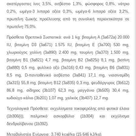
ακατέργαστες ίνες 3,5%, ασβέστιο 1,3%, φώσφορος 0,8%, νάτριο
0,2%, ωμέγα-3 λιπαρά οξέα 0,3%, ωμέγα-6 λιπαρά οξέα 3,2%,
πρωτεΐνη ζωικής προέλευσης από τη συνολική περιεκτικότητα σε
πρωτεΐνη 75,0%.
Πρόσθετα Θρεπτικά Συστατικά: ανά 1 kg: βιταμίνη A (3a672a) 20.000
IU, βιταμίνη D3 (3a671) 1.575 IU, βιταμίνη E (3a700) 530 mg,
χλωριούχος χολίνη (3a890) 2.400 mg, ταυρίνη (3a370) 1.500 mg,
βιταμίνη B1 (3a821) 4,7 mg, βιταμίνη B2 (3a825i) 8,1 mg, βιοτίνη
(3a880) 0,5 mg, φυλλικό οξύ (3a316) 0,43 mg, βιταμίνη B6 (3a831)
8,5 mg, D-παντοθενικό ασβέστιο (3a841) 17,1 mg, νιασιναμίδη
(3a315) 55,8 mg, βιταμίνη B12 (3a835) 0,3 mg, ψευδάργυρος (3b612)
86,8 mg, σίδηρος (3b107) 62,3 mg, μαγγάνιο (3b505) 30,4 mg,
ιωδιούχο κάλιο (3b201) 1,07 mg, χαλκός (3b407) 12,7 mg.
Τεχνολογικά Πρόσθετα: εκχυλίσματα τοκοφερόλης από φυτικά έλαια
(1b306(i)), παλμιτικό ασκορβύλιο (1b304) και εκχύλισμα
δενδρολίβανου (1b392).
Μεταβολιστέα Ενέργεια: 3.740 kcal/kg (15.646 kJ/kg).