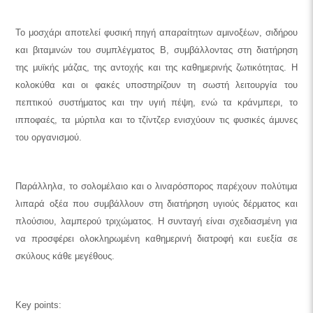
Το μοσχάρι αποτελεί φυσική πηγή απαραίτητων αμινοξέων, σιδήρου
και βιταμινών του συμπλέγματος Β, συμβάλλοντας στη διατήρηση
της μυϊκής μάζας, της αντοχής και της καθημερινής ζωτικότητας. Η
κολοκύθα και οι φακές υποστηρίζουν τη σωστή λειτουργία του
πεπτικού συστήματος και την υγιή πέψη, ενώ τα κράνμπερι, το
ιπποφαές, τα μύρτιλα και το τζίντζερ ενισχύουν τις φυσικές άμυνες
του οργανισμού.
Παράλληλα, το σολομέλαιο και ο λιναρόσπορος παρέχουν πολύτιμα
λιπαρά οξέα που συμβάλλουν στη διατήρηση υγιούς δέρματος και
πλούσιου, λαμπερού τριχώματος. Η συνταγή είναι σχεδιασμένη για
να προσφέρει ολοκληρωμένη καθημερινή διατροφή και ευεξία σε
σκύλους κάθε μεγέθους.
Key points: