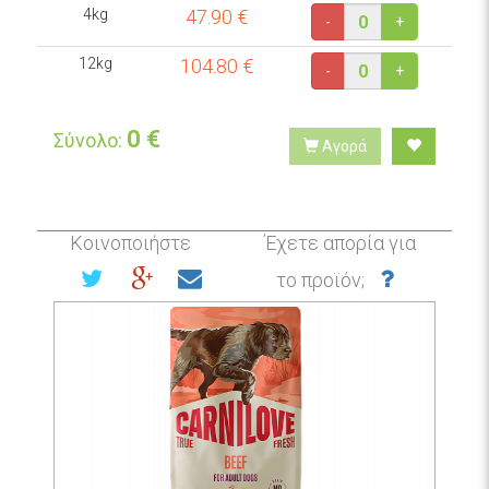
4kg
47.90
€
-
+
12kg
104.80
€
-
+
0
€
Σύνολο:
Αγορά
Κοινοποιήστε
Έχετε απορία για
το προϊόν;